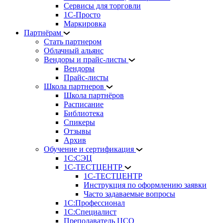
Сервисы для торговли
1С-Просто
Маркировка
Партнёрам
Стать партнером
Облачный альянс
Вендоры и прайс-листы
Вендоры
Прайс-листы
Школа партнеров
Школа партнёров
Расписание
Библиотека
Спикеры
Отзывы
Архив
Обучение и сертификация
1С:СЭЦ
1С-ТЕСТЦЕНТР
1С-ТЕСТЦЕНТР
Инструкция по оформлению заявки
Часто задаваемые вопросы
1С:Профессионал
1С:Специалист
Преподаватель ЦСО