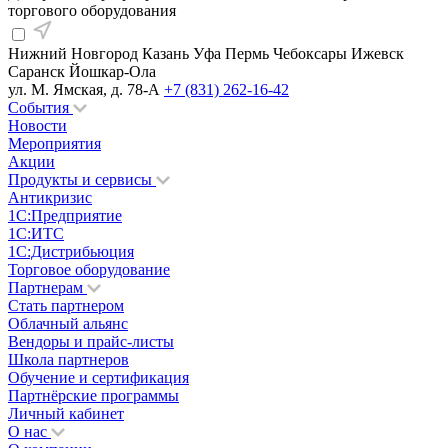
торгового оборудования
Нижний Новгород
Казань
Уфа
Пермь
Чебоксары
Ижевск
Саранск
Йошкар-Ола
ул. М. Ямская, д. 78-А
+7 (831) 262-16-42
События
Новости
Мероприятия
Акции
Продукты и сервисы
Антикризис
1С:Предприятие
1С:ИТС
1С:Дистрибьюция
Торговое оборудование
Партнерам
Стать партнером
Облачный альянс
Вендоры и прайс-листы
Школа партнеров
Обучение и сертификация
Партнёрские программы
Личный кабинет
О нас