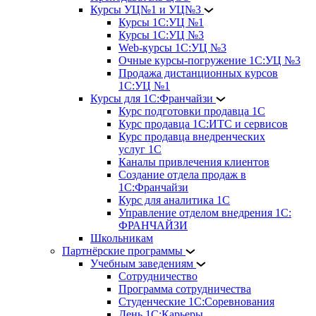
Курсы УЦ№1 и УЦ№3
Курсы 1С:УЦ №1
Курсы 1С:УЦ №3
Web-курсы 1С:УЦ №3
Очные курсы-погружение 1С:УЦ №3
Продажа дистанционных курсов
1С:УЦ №1
Курсы для 1С:Франчайзи
Курс подготовки продавца 1С
Курс продавца 1С:ИТС и сервисов
Курс продавца внедренческих
услуг 1С
Каналы привлечения клиентов
Создание отдела продаж в
1С:Франчайзи
Курс для аналитика 1С
Управление отделом внедрения 1С:
ФРАНЧАЙЗИ
Школьникам
Партнёрские программы
Учебным заведениям
Сотрудничество
Программа сотрудничества
Студенческие 1С:Соревнования
День 1С:Карьеры