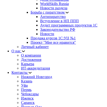
WorldSkills Russia
Новости раздела
Борьба с пиратством
Антипиратство
Вступление в НП ППП
Аудит программных продуктов 1С
Законодательство РФ
Новости
Продажа курсов 1С:УЦ №1
Проект "Мне все нравится"
Личный кабинет
О нас
О компании
Достижения
Карьера
ИТ-аккредитация
Контакты
Нижний Новгород
Казань
Уфа
Пермь
Чебоксары
Ижевск
Саранск
Йошкар-Ола