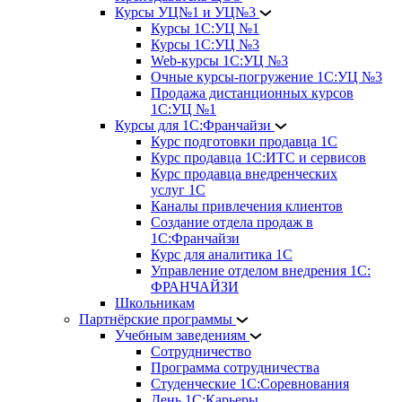
Курсы УЦ№1 и УЦ№3
Курсы 1С:УЦ №1
Курсы 1С:УЦ №3
Web-курсы 1С:УЦ №3
Очные курсы-погружение 1С:УЦ №3
Продажа дистанционных курсов
1С:УЦ №1
Курсы для 1С:Франчайзи
Курс подготовки продавца 1С
Курс продавца 1С:ИТС и сервисов
Курс продавца внедренческих
услуг 1С
Каналы привлечения клиентов
Создание отдела продаж в
1С:Франчайзи
Курс для аналитика 1С
Управление отделом внедрения 1С:
ФРАНЧАЙЗИ
Школьникам
Партнёрские программы
Учебным заведениям
Сотрудничество
Программа сотрудничества
Студенческие 1С:Соревнования
День 1С:Карьеры