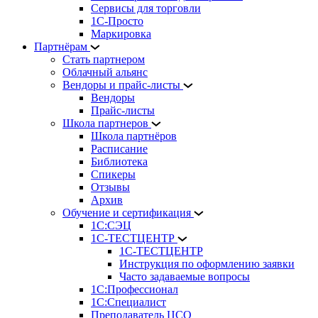
Сервисы для торговли
1С-Просто
Маркировка
Партнёрам
Стать партнером
Облачный альянс
Вендоры и прайс-листы
Вендоры
Прайс-листы
Школа партнеров
Школа партнёров
Расписание
Библиотека
Спикеры
Отзывы
Архив
Обучение и сертификация
1С:СЭЦ
1С-ТЕСТЦЕНТР
1С-ТЕСТЦЕНТР
Инструкция по оформлению заявки
Часто задаваемые вопросы
1С:Профессионал
1С:Специалист
Преподаватель ЦСО