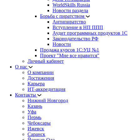
WorldSkills Russia
Новости раздела
Борьба с пиратством
Антипиратство
Вступление в НП ППП
Аудит программных продуктов 1С
Законодательство РФ
Новости
Продажа курсов 1С:УЦ №1
Проект "Мне все нравится"
Личный кабинет
О нас
О компании
Достижения
Карьера
ИТ-аккредитация
Контакты
Нижний Новгород
Казань
Уфа
Пермь
Чебоксары
Ижевск
Саранск
Йошкар-Ола