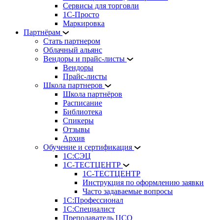
Сервисы для торговли
1С-Просто
Маркировка
Партнёрам
Стать партнером
Облачный альянс
Вендоры и прайс-листы
Вендоры
Прайс-листы
Школа партнеров
Школа партнёров
Расписание
Библиотека
Спикеры
Отзывы
Архив
Обучение и сертификация
1С:СЭЦ
1С-ТЕСТЦЕНТР
1С-ТЕСТЦЕНТР
Инструкция по оформлению заявки
Часто задаваемые вопросы
1С:Профессионал
1С:Специалист
Преподаватель ЦСО