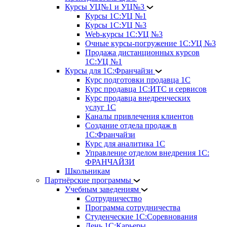
Курсы УЦ№1 и УЦ№3
Курсы 1С:УЦ №1
Курсы 1С:УЦ №3
Web-курсы 1С:УЦ №3
Очные курсы-погружение 1С:УЦ №3
Продажа дистанционных курсов
1С:УЦ №1
Курсы для 1С:Франчайзи
Курс подготовки продавца 1С
Курс продавца 1С:ИТС и сервисов
Курс продавца внедренческих
услуг 1С
Каналы привлечения клиентов
Создание отдела продаж в
1С:Франчайзи
Курс для аналитика 1С
Управление отделом внедрения 1С:
ФРАНЧАЙЗИ
Школьникам
Партнёрские программы
Учебным заведениям
Сотрудничество
Программа сотрудничества
Студенческие 1С:Соревнования
День 1С:Карьеры