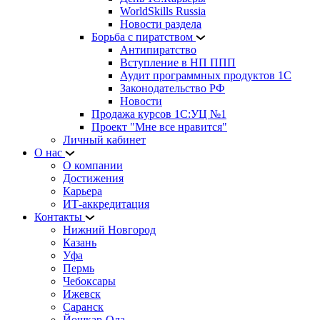
WorldSkills Russia
Новости раздела
Борьба с пиратством
Антипиратство
Вступление в НП ППП
Аудит программных продуктов 1С
Законодательство РФ
Новости
Продажа курсов 1С:УЦ №1
Проект "Мне все нравится"
Личный кабинет
О нас
О компании
Достижения
Карьера
ИТ-аккредитация
Контакты
Нижний Новгород
Казань
Уфа
Пермь
Чебоксары
Ижевск
Саранск
Йошкар-Ола