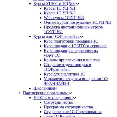
Курсы УЦ№1 и УЦ№3
Курсы 1С:УЦ №1
Курсы 1С:УЦ №3
Web-курсы 1С:УЦ №3
Очные курсы-погружение 1С:УЦ №3
Продажа дистанционных курсов
1С:УЦ №1
Курсы для 1С:Франчайзи
Курс подготовки продавца 1С
Курс продавца 1С:ИТС и сервисов
Курс продавца внедренческих
услуг 1С
Каналы привлечения клиентов
Создание отдела продаж в
1С:Франчайзи
Курс для аналитика 1С
Управление отделом внедрения 1С:
ФРАНЧАЙЗИ
Школьникам
Партнёрские программы
Учебным заведениям
Сотрудничество
Программа сотрудничества
Студенческие 1С:Соревнования
День 1С:Карьеры