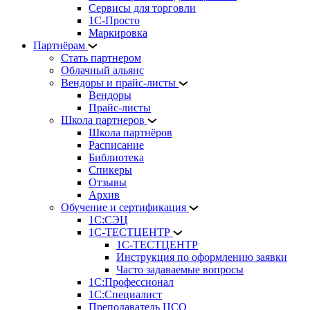
Сервисы для торговли
1С-Просто
Маркировка
Партнёрам
Стать партнером
Облачный альянс
Вендоры и прайс-листы
Вендоры
Прайс-листы
Школа партнеров
Школа партнёров
Расписание
Библиотека
Спикеры
Отзывы
Архив
Обучение и сертификация
1С:СЭЦ
1С-ТЕСТЦЕНТР
1С-ТЕСТЦЕНТР
Инструкция по оформлению заявки
Часто задаваемые вопросы
1С:Профессионал
1С:Специалист
Преподаватель ЦСО