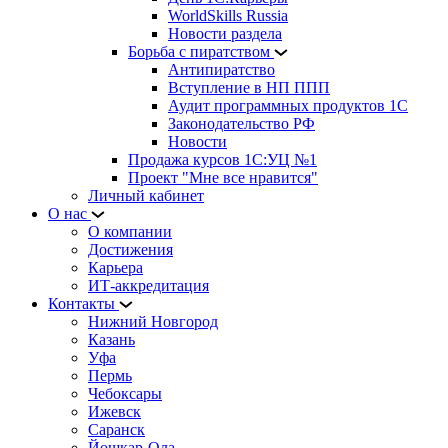
WorldSkills Russia
Новости раздела
Борьба с пиратством
Антипиратство
Вступление в НП ППП
Аудит программных продуктов 1С
Законодательство РФ
Новости
Продажа курсов 1С:УЦ №1
Проект "Мне все нравится"
Личный кабинет
О нас
О компании
Достижения
Карьера
ИТ-аккредитация
Контакты
Нижний Новгород
Казань
Уфа
Пермь
Чебоксары
Ижевск
Саранск
Йошкар-Ола