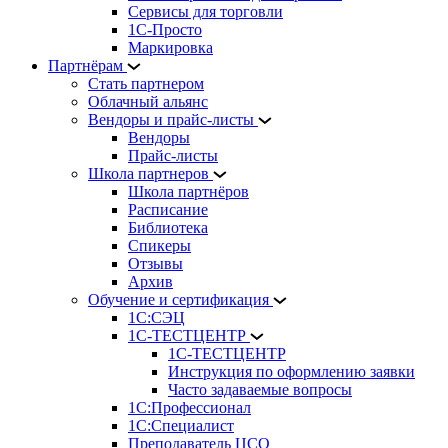
Сервисы для торговли
1С-Просто
Маркировка
Партнёрам
Стать партнером
Облачный альянс
Вендоры и прайс-листы
Вендоры
Прайс-листы
Школа партнеров
Школа партнёров
Расписание
Библиотека
Спикеры
Отзывы
Архив
Обучение и сертификация
1С:СЭЦ
1С-ТЕСТЦЕНТР
1С-ТЕСТЦЕНТР
Инструкция по оформлению заявки
Часто задаваемые вопросы
1С:Профессионал
1С:Специалист
Преподаватель ЦСО