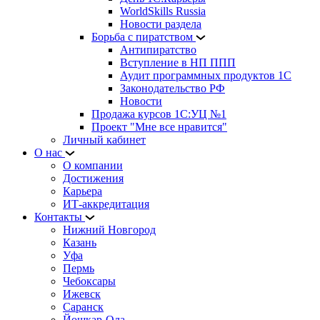
WorldSkills Russia
Новости раздела
Борьба с пиратством
Антипиратство
Вступление в НП ППП
Аудит программных продуктов 1С
Законодательство РФ
Новости
Продажа курсов 1С:УЦ №1
Проект "Мне все нравится"
Личный кабинет
О нас
О компании
Достижения
Карьера
ИТ-аккредитация
Контакты
Нижний Новгород
Казань
Уфа
Пермь
Чебоксары
Ижевск
Саранск
Йошкар-Ола