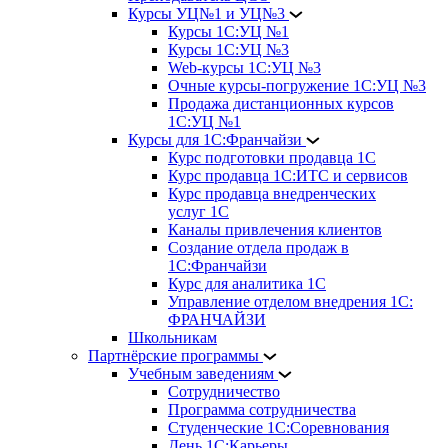
Курсы УЦ№1 и УЦ№3
Курсы 1С:УЦ №1
Курсы 1С:УЦ №3
Web-курсы 1С:УЦ №3
Очные курсы-погружение 1С:УЦ №3
Продажа дистанционных курсов
1С:УЦ №1
Курсы для 1С:Франчайзи
Курс подготовки продавца 1С
Курс продавца 1С:ИТС и сервисов
Курс продавца внедренческих
услуг 1С
Каналы привлечения клиентов
Создание отдела продаж в
1С:Франчайзи
Курс для аналитика 1С
Управление отделом внедрения 1С:
ФРАНЧАЙЗИ
Школьникам
Партнёрские программы
Учебным заведениям
Сотрудничество
Программа сотрудничества
Студенческие 1С:Соревнования
День 1С:Карьеры