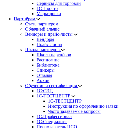
Сервисы для торговли
1С-Просто
Маркировка
Партнёрам
Стать партнером
Облачный альянс
Вендоры и прайс-листы
Вендоры
Прайс-листы
Школа партнеров
Школа партнёров
Расписание
Библиотека
Спикеры
Отзывы
Архив
Обучение и сертификация
1С:СЭЦ
1С-ТЕСТЦЕНТР
1С-ТЕСТЦЕНТР
Инструкция по оформлению заявки
Часто задаваемые вопросы
1С:Профессионал
1С:Специалист
Преподаватель ЦСО