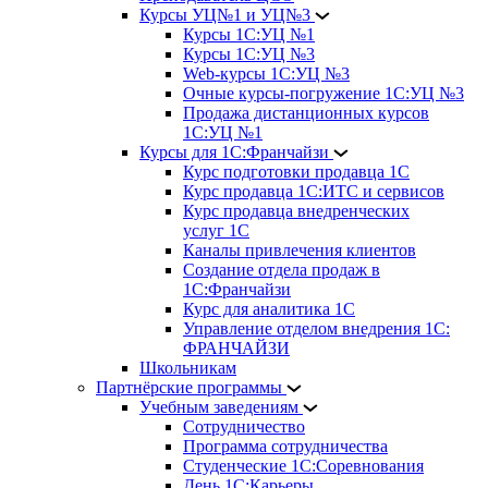
Курсы УЦ№1 и УЦ№3
Курсы 1С:УЦ №1
Курсы 1С:УЦ №3
Web-курсы 1С:УЦ №3
Очные курсы-погружение 1С:УЦ №3
Продажа дистанционных курсов
1С:УЦ №1
Курсы для 1С:Франчайзи
Курс подготовки продавца 1С
Курс продавца 1С:ИТС и сервисов
Курс продавца внедренческих
услуг 1С
Каналы привлечения клиентов
Создание отдела продаж в
1С:Франчайзи
Курс для аналитика 1С
Управление отделом внедрения 1С:
ФРАНЧАЙЗИ
Школьникам
Партнёрские программы
Учебным заведениям
Сотрудничество
Программа сотрудничества
Студенческие 1С:Соревнования
День 1С:Карьеры