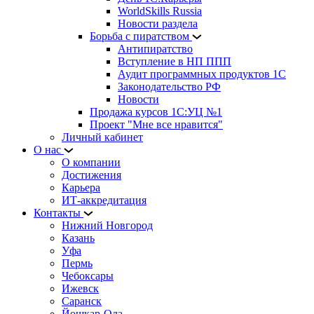
WorldSkills Russia
Новости раздела
Борьба с пиратством
Антипиратство
Вступление в НП ППП
Аудит программных продуктов 1С
Законодательство РФ
Новости
Продажа курсов 1С:УЦ №1
Проект "Мне все нравится"
Личный кабинет
О нас
О компании
Достижения
Карьера
ИТ-аккредитация
Контакты
Нижний Новгород
Казань
Уфа
Пермь
Чебоксары
Ижевск
Саранск
Йошкар-Ола