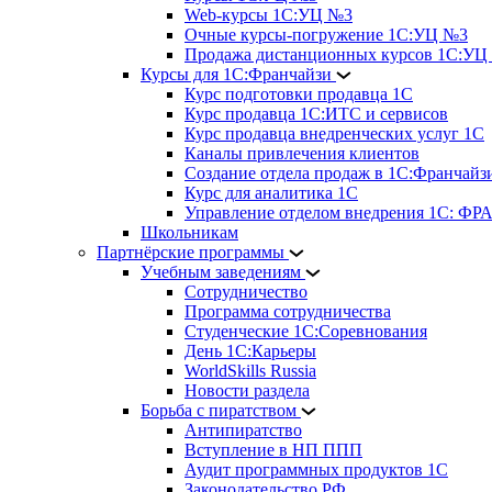
Web-курсы 1С:УЦ №3
Очные курсы-погружение 1С:УЦ №3
Продажа дистанционных курсов 1С:УЦ
Курсы для 1С:Франчайзи
Курс подготовки продавца 1С
Курс продавца 1С:ИТС и сервисов
Курс продавца внедренческих услуг 1С
Каналы привлечения клиентов
Создание отдела продаж в 1С:Франчайз
Курс для аналитика 1С
Управление отделом внедрения 1С: 
Школьникам
Партнёрские программы
Учебным заведениям
Сотрудничество
Программа сотрудничества
Студенческие 1С:Соревнования
День 1С:Карьеры
WorldSkills Russia
Новости раздела
Борьба с пиратством
Антипиратство
Вступление в НП ППП
Аудит программных продуктов 1С
Законодательство РФ