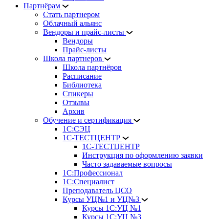
Партнёрам
Стать партнером
Облачный альянс
Вендоры и прайс-листы
Вендоры
Прайс-листы
Школа партнеров
Школа партнёров
Расписание
Библиотека
Спикеры
Отзывы
Архив
Обучение и сертификация
1С:СЭЦ
1С-ТЕСТЦЕНТР
1С-ТЕСТЦЕНТР
Инструкция по оформлению заявки
Часто задаваемые вопросы
1С:Профессионал
1С:Специалист
Преподаватель ЦСО
Курсы УЦ№1 и УЦ№3
Курсы 1С:УЦ №1
Курсы 1С:УЦ №3