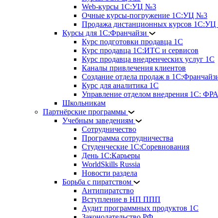
Web-курсы 1С:УЦ №3
Очные курсы-погружение 1С:УЦ №3
Продажа дистанционных курсов 1С:УЦ
Курсы для 1С:Франчайзи
Курс подготовки продавца 1С
Курс продавца 1С:ИТС и сервисов
Курс продавца внедренческих услуг 1С
Каналы привлечения клиентов
Создание отдела продаж в 1С:Франчайз
Курс для аналитика 1С
Управление отделом внедрения 1С: 
Школьникам
Партнёрские программы
Учебным заведениям
Сотрудничество
Программа сотрудничества
Студенческие 1С:Соревнования
День 1С:Карьеры
WorldSkills Russia
Новости раздела
Борьба с пиратством
Антипиратство
Вступление в НП ППП
Аудит программных продуктов 1С
Законодательство РФ