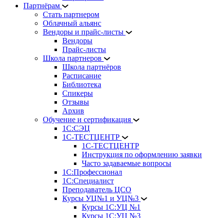
Партнёрам
Стать партнером
Облачный альянс
Вендоры и прайс-листы
Вендоры
Прайс-листы
Школа партнеров
Школа партнёров
Расписание
Библиотека
Спикеры
Отзывы
Архив
Обучение и сертификация
1С:СЭЦ
1С-ТЕСТЦЕНТР
1С-ТЕСТЦЕНТР
Инструкция по оформлению заявки
Часто задаваемые вопросы
1С:Профессионал
1С:Специалист
Преподаватель ЦСО
Курсы УЦ№1 и УЦ№3
Курсы 1С:УЦ №1
Курсы 1С:УЦ №3