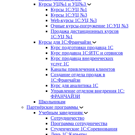
Курсы УЦ№1 и УЦ№3
Курсы 1С:УЦ №1
Курсы 1С:УЦ №3
Web-курсы 1С:УЦ №3
Очные курсы-погружение 1С:УЦ №3
Продажа дистанционных курсов
1С:УЦ №1
Курсы для 1С:Франчайзи
Курс подготовки продавца 1С
Курс продавца 1С:ИТС и сервисов
Курс продавца внедренческих
услуг 1С
Каналы привлечения клиентов
Создание отдела продаж в
1С:Франчайзи
Курс для аналитика 1С
Управление отделом внедрения 1С:
ФРАНЧАЙЗИ
Школьникам
Партнёрские программы
Учебным заведениям
Сотрудничество
Программа сотрудничества
Студенческие 1С:Соревнования
День 1С:Карьеры