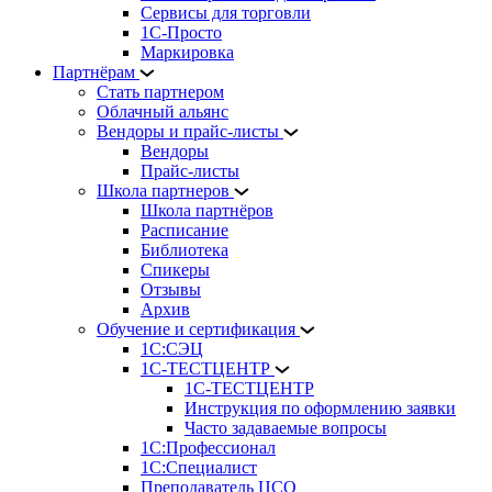
Сервисы для торговли
1С-Просто
Маркировка
Партнёрам
Стать партнером
Облачный альянс
Вендоры и прайс-листы
Вендоры
Прайс-листы
Школа партнеров
Школа партнёров
Расписание
Библиотека
Спикеры
Отзывы
Архив
Обучение и сертификация
1С:СЭЦ
1С-ТЕСТЦЕНТР
1С-ТЕСТЦЕНТР
Инструкция по оформлению заявки
Часто задаваемые вопросы
1С:Профессионал
1С:Специалист
Преподаватель ЦСО