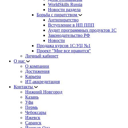
WorldSkills Russia
Новости раздела
Борьба с пиратством
Антипиратство
Вступление в НП ППП
Аудит программных продуктов 1С
Законодательство РФ
Новости
Продажа курсов 1С:УЦ №1
Проект "Мне все нравится"
Личный кабинет
О нас
О компании
Достижения
Карьера
ИТ-аккредитация
Контакты
Нижний Новгород
Казань
Уфа
Пермь
Чебоксары
Ижевск
Саранск
Йошкар-Ола