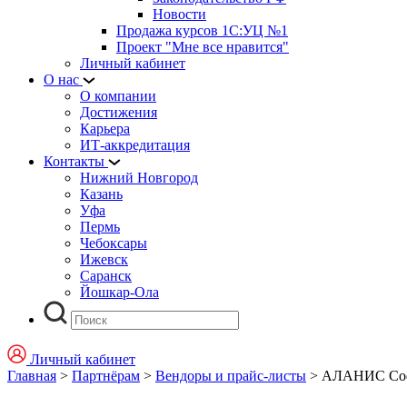
Новости
Продажа курсов 1С:УЦ №1
Проект "Мне все нравится"
Личный кабинет
О нас
О компании
Достижения
Карьера
ИТ-аккредитация
Контакты
Нижний Новгород
Казань
Уфа
Пермь
Чебоксары
Ижевск
Саранск
Йошкар-Ола
Личный кабинет
Главная
>
Партнёрам
>
Вендоры и прайс-листы
>
АЛАНИС Со