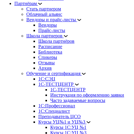
Партнёрам
Стать партнером
Облачный альянс
Вендоры и прайс-листы
Вендоры
Прайс-листы
Школа партнеров
Школа партнёров
Расписание
Библиотека
Спикеры
Отзывы
Архив
Обучение и сертификация
1С:СЭЦ
1С-ТЕСТЦЕНТР
1С-ТЕСТЦЕНТР
Инструкция по оформлению заявки
Часто задаваемые вопросы
1С:Профессионал
1С:Специалист
Преподаватель ЦСО
Курсы УЦ№1 и УЦ№3
Курсы 1С:УЦ №1
Курсы 1С:УЦ №3