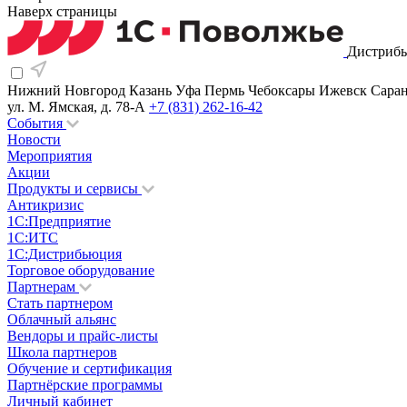
Наверх страницы
Дистрибь
Нижний Новгород
Казань
Уфа
Пермь
Чебоксары
Ижевск
Сара
ул. М. Ямская, д. 78-А
+7 (831) 262-16-42
События
Новости
Мероприятия
Акции
Продукты и сервисы
Антикризис
1С:Предприятие
1С:ИТС
1С:Дистрибьюция
Торговое оборудование
Партнерам
Стать партнером
Облачный альянс
Вендоры и прайс-листы
Школа партнеров
Обучение и сертификация
Партнёрские программы
Личный кабинет