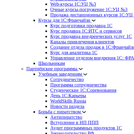
Web-курсы 1С:УЦ №3
Очные курсы-погружение 1С:УЦ №3
Продажа дистанционных курсов 1С:УЦ
Курсы для 1С:Франчайзи
Курс подготовки продавца 1С
Курс продавца 1С:ИТС и сервисов
Курс продавца внедренческих услуг 1С
Каналы привлечения клиентов
Создание отдела продаж в 1С:Франчайз
Курс для аналитика 1С
Управление отделом внедрения 1С: 
Школьникам
Партнёрские программы
Учебным заведениям
Сотрудничество
Программа сотрудничества
Студенческие 1С:Соревнования
День 1С:Карьеры
WorldSkills Russia
Новости раздела
Борьба с пиратством
Антипиратство
Вступление в НП ППП
Аудит программных продуктов 1С
Законодательство РФ