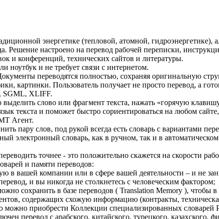
адиционной энергетике (тепловой, атомной, гидроэнергетике), а
да. Решение настроено на перевод рабочей переписки, инструкц
ок и конференций, технических сайтов и литературы.
и ноутбук и не требует связи с интернетом.
Документы переводятся полностью, сохраняя оригинальную стру
ики, картинки. Пользователь получает не просто перевод, а г
, SGML, XLIFF.
 выделить слово или фрагмент текста, нажать «горячую клави
ык текста и поможет быстро сориентироваться на любом сайте,
MT Агент.
нить пару слов, под рукой всегда есть словарь с вариантами пе
ный электронный словарь, как в ручном, так и в автоматическо
переводить точнее - это положительно скажется на скорости ра
оварей и памяти переводов:
ю в вашей компании или в сфере вашей деятельности – и не за
ревод, и вы никогда не столкнетесь с человеческим фактором;
жно сохранить в базе переводов ( Translation Memory ), чтобы
ентов, содержащих схожую информацию (контракты, техническая 
о можно приобрести Коллекции специализированных словарей
чен перевод с арабского, китайского, турецкого, казахского, ф