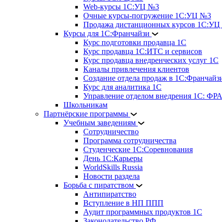
Web-курсы 1С:УЦ №3
Очные курсы-погружение 1С:УЦ №3
Продажа дистанционных курсов 1С:УЦ
Курсы для 1С:Франчайзи
Курс подготовки продавца 1С
Курс продавца 1С:ИТС и сервисов
Курс продавца внедренческих услуг 1С
Каналы привлечения клиентов
Создание отдела продаж в 1С:Франчайз
Курс для аналитика 1С
Управление отделом внедрения 1С: 
Школьникам
Партнёрские программы
Учебным заведениям
Сотрудничество
Программа сотрудничества
Студенческие 1С:Соревнования
День 1С:Карьеры
WorldSkills Russia
Новости раздела
Борьба с пиратством
Антипиратство
Вступление в НП ППП
Аудит программных продуктов 1С
Законодательство РФ