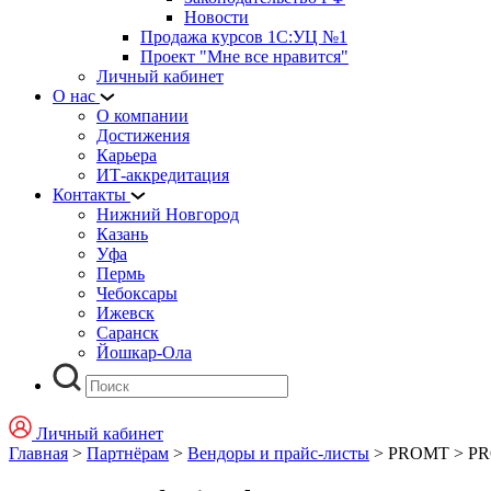
Новости
Продажа курсов 1С:УЦ №1
Проект "Мне все нравится"
Личный кабинет
О нас
О компании
Достижения
Карьера
ИТ-аккредитация
Контакты
Нижний Новгород
Казань
Уфа
Пермь
Чебоксары
Ижевск
Саранск
Йошкар-Ола
Личный кабинет
Главная
>
Партнёрам
>
Вендоры и прайс-листы
>
PROMT
>
PR