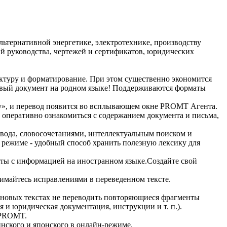
льтернативной энергетике, электротехнике, производству
ий руководства, чертежей и сертификатов, юридических
ктуру и форматирование. При этом существенно экономится
отовый документ на родном языке! Поддерживаются форматы
шу», и перевод появится во всплывающем окне PROMT Агента.
 оперативно ознакомиться с содержанием документа и письма,
ревода, словосочетаниями, интеллектуальным поиском и
м режиме - удобный способ хранить полезную лексику для
боты с информацией на иностранном языке.Создайте свой
нимайтесь исправлениями в переведенном тексте.
 в новых текстах не переводить повторяющиеся фрагменты
и юридическая документация, инструкции и т. п.).
 PROMT.
инского и японского в онлайн-режиме.