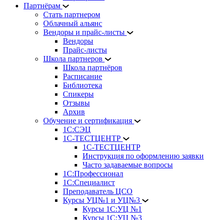
Партнёрам
Стать партнером
Облачный альянс
Вендоры и прайс-листы
Вендоры
Прайс-листы
Школа партнеров
Школа партнёров
Расписание
Библиотека
Спикеры
Отзывы
Архив
Обучение и сертификация
1С:СЭЦ
1С-ТЕСТЦЕНТР
1С-ТЕСТЦЕНТР
Инструкция по оформлению заявки
Часто задаваемые вопросы
1С:Профессионал
1С:Специалист
Преподаватель ЦСО
Курсы УЦ№1 и УЦ№3
Курсы 1С:УЦ №1
Курсы 1С:УЦ №3