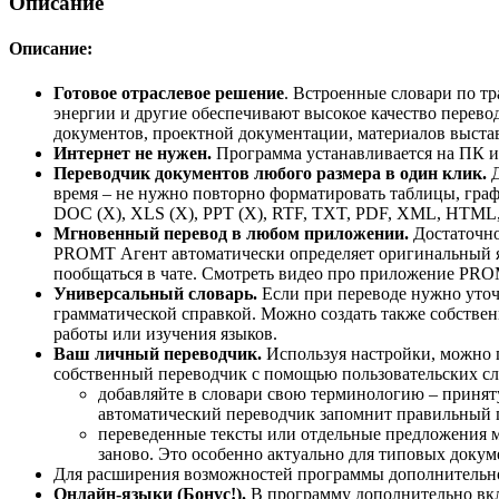
Описание
Описание:
Готовое отраслевое решение
. Встроенные словари по тр
энергии и другие обеспечивают высокое качество перево
документов, проектной документации, материалов выстав
Интернет не нужен.
Программа устанавливается на ПК ил
Переводчик документов любого размера в один клик.
время – не нужно повторно форматировать таблицы, граф
DOC (X), XLS (X), PPT (X), RTF, TXT, PDF, XML, HTML
Мгновенный перевод в любом приложении.
Достаточно
PROMT Агент автоматически определяет оригинальный яз
пообщаться в чате. Смотреть видео про приложение PRO
Универсальный словарь.
Если при переводе нужно уточ
грамматической справкой. Можно создать также собствен
работы или изучения языков.
Ваш личный переводчик.
Используя настройки, можно 
собственный переводчик с помощью пользовательских сл
добавляйте в словари свою терминологию – приняту
автоматический переводчик запомнит правильный пе
переведенные тексты или отдельные предложения мо
заново. Это особенно актуально для типовых докум
Для расширения возможностей программы дополнительн
Онлайн-языки (Бонус!).
В программу дополнительно вклю