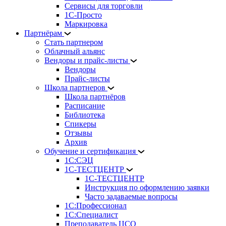
Сервисы для торговли
1С-Просто
Маркировка
Партнёрам
Стать партнером
Облачный альянс
Вендоры и прайс-листы
Вендоры
Прайс-листы
Школа партнеров
Школа партнёров
Расписание
Библиотека
Спикеры
Отзывы
Архив
Обучение и сертификация
1С:СЭЦ
1С-ТЕСТЦЕНТР
1С-ТЕСТЦЕНТР
Инструкция по оформлению заявки
Часто задаваемые вопросы
1С:Профессионал
1С:Специалист
Преподаватель ЦСО