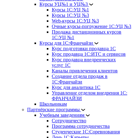
Курсы УЦ№1 и УЦ№3
Курсы 1С:УЦ №1
Курсы 1С:УЦ №3
Web-курсы 1С:УЦ №3
Очные курсы-погружение 1С:УЦ №3
Продажа дистанционных курсов
1С:УЦ №1
Курсы для 1С:Франчайзи
Курс подготовки продавца 1С
Курс продавца 1С:ИТС и сервисов
Курс продавца внедренческих
услуг 1С
Каналы привлечения клиентов
Создание отдела продаж в
1С:Франчайзи
Курс для аналитика 1С
Управление отделом внедрения 1С:
ФРАНЧАЙЗИ
Школьникам
Партнёрские программы
Учебным заведениям
Сотрудничество
Программа сотрудничества
Студенческие 1С:Соревнования
День 1С:Карьеры