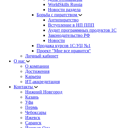
WorldSkills Russia
Новости раздела
Борьба с пиратством
Антипиратство
Вступление в НП ППП
Аудит программных продуктов 1С
Законодательство РФ
Новости
Продажа курсов 1С:УЦ №1
Проект "Мне все нравится"
Личный кабинет
О нас
О компании
Достижения
Карьера
ИТ-аккредитация
Контакты
Нижний Новгород
Казань
Уфа
Пермь
Чебоксары
Ижевск
Саранск
Йошкар-Ола