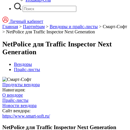
Личный кабинет
Главная
>
Партнёрам
>
Вендоры и прайс-листы
>
Смарт-Софт
>
NetPolice для Traffic Inspector Next Generation
NetPolice для Traffic Inspector Next
Generation
Вендоры
Прайс-листы
Продукты вендора
Навигация:
О вендоре
Прайс-листы
Новости вендора
Сайт вендора:
https://www.smart-soft.ru/
NetPolice для Traffic Inspector Next Generation