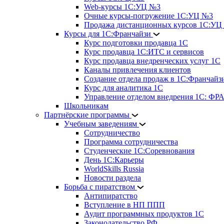
Web-курсы 1С:УЦ №3
Очные курсы-погружение 1С:УЦ №3
Продажа дистанционных курсов 1С:УЦ
Курсы для 1С:Франчайзи
Курс подготовки продавца 1С
Курс продавца 1С:ИТС и сервисов
Курс продавца внедренческих услуг 1С
Каналы привлечения клиентов
Создание отдела продаж в 1С:Франчайз
Курс для аналитика 1С
Управление отделом внедрения 1С: 
Школьникам
Партнёрские программы
Учебным заведениям
Сотрудничество
Программа сотрудничества
Студенческие 1С:Соревнования
День 1С:Карьеры
WorldSkills Russia
Новости раздела
Борьба с пиратством
Антипиратство
Вступление в НП ППП
Аудит программных продуктов 1С
Законодательство РФ