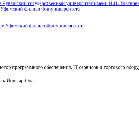
е Уфимский филиал Финуниверситета
ютор программного обеспечения, IT-сервисов и торгового обор
нск
Йошкар-Ола