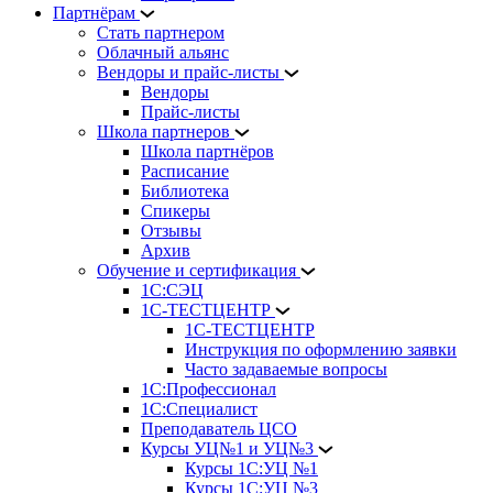
Партнёрам
Стать партнером
Облачный альянс
Вендоры и прайс-листы
Вендоры
Прайс-листы
Школа партнеров
Школа партнёров
Расписание
Библиотека
Спикеры
Отзывы
Архив
Обучение и сертификация
1С:СЭЦ
1С-ТЕСТЦЕНТР
1С-ТЕСТЦЕНТР
Инструкция по оформлению заявки
Часто задаваемые вопросы
1С:Профессионал
1С:Специалист
Преподаватель ЦСО
Курсы УЦ№1 и УЦ№3
Курсы 1С:УЦ №1
Курсы 1С:УЦ №3