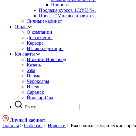
Новости
Продажа курсов 1С:УЦ №1
Проект "Мне все нравится"
Личный кабинет
О нас
О компании
Достижения
Карьера
ИТ-аккредитация
Контакты
Нижний Новгород
Казань
Уфа
Пермь
Чебоксары
Ижевск
Саранск
Йошкар-Ола
Личный кабинет
Главная
>
События
>
Новости
>
Ежегодные студенческие сорев