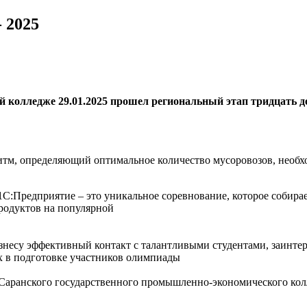
 2025
 колледже 29.01.2025 прошел
региональный этап тридцать д
ритм, определяющий оптимальное количество мусоровозов, необ
1С:Предприятие – это уникальное
соревнование, которое собира
родуктов на популярной
знесу эффективный контакт с
талантливыми студентами, заинте
 в подготовке участников
олимпиады
Саранского государственного
промышленно-экономического колле