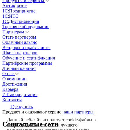
Продукты и сервисы
Антикризис
1С:Предприятие
1С:ИТС
1С:Дистрибьюция
Торговое оборудование
Партнерам
Стать партнером
Облачный альянс
Вендоры и прайс-листы
Школа партнеров
Обучение и сертификация
Партнёрские программы
Личный кабинет
О нас
О компании
Достижения
Карьера
ИТ-аккредитация
Контакты
Где купить
Продают и оказывают сервис
наши партнеры
Данный веб-сайт использует cookie-файлы в
Социальные сети
целях предоставления вам лучшего