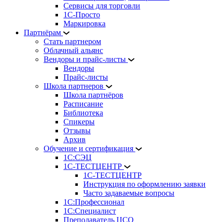
Сервисы для торговли
1С-Просто
Маркировка
Партнёрам
Стать партнером
Облачный альянс
Вендоры и прайс-листы
Вендоры
Прайс-листы
Школа партнеров
Школа партнёров
Расписание
Библиотека
Спикеры
Отзывы
Архив
Обучение и сертификация
1С:СЭЦ
1С-ТЕСТЦЕНТР
1С-ТЕСТЦЕНТР
Инструкция по оформлению заявки
Часто задаваемые вопросы
1С:Профессионал
1С:Специалист
Преподаватель ЦСО