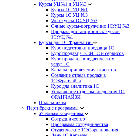
Курсы УЦ№1 и УЦ№3
Курсы 1С:УЦ №1
Курсы 1С:УЦ №3
Web-курсы 1С:УЦ №3
Очные курсы-погружение 1С:УЦ №3
Продажа дистанционных курсов
1С:УЦ №1
Курсы для 1С:Франчайзи
Курс подготовки продавца 1С
Курс продавца 1С:ИТС и сервисов
Курс продавца внедренческих
услуг 1С
Каналы привлечения клиентов
Создание отдела продаж в
1С:Франчайзи
Курс для аналитика 1С
Управление отделом внедрения 1С:
ФРАНЧАЙЗИ
Школьникам
Партнёрские программы
Учебным заведениям
Сотрудничество
Программа сотрудничества
Студенческие 1С:Соревнования
День 1С:Карьеры