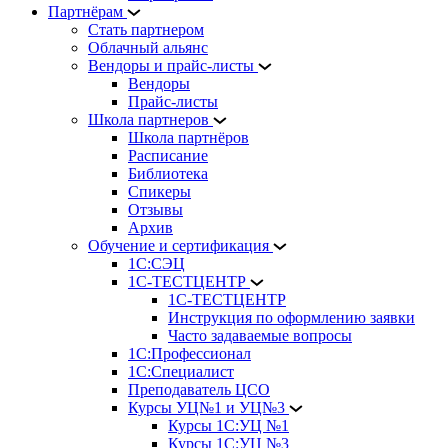
Партнёрам
Стать партнером
Облачный альянс
Вендоры и прайс-листы
Вендоры
Прайс-листы
Школа партнеров
Школа партнёров
Расписание
Библиотека
Спикеры
Отзывы
Архив
Обучение и сертификация
1С:СЭЦ
1С-ТЕСТЦЕНТР
1С-ТЕСТЦЕНТР
Инструкция по оформлению заявки
Часто задаваемые вопросы
1С:Профессионал
1С:Специалист
Преподаватель ЦСО
Курсы УЦ№1 и УЦ№3
Курсы 1С:УЦ №1
Курсы 1С:УЦ №3