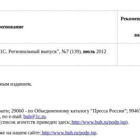
Рекоменд
менование
вк
1С. Региональный выпуск", №7 (139),
июль
2012
сным изданием.
ати; 29060 - по Объединенному каталогу "Пресса России"; 99467
 по e-mail:
buh@1c.ru
.
список агентств приведен здесь:
http://www.buh.ru/podp.jsp
).
же на нашем сайте:
http://www.buh.ru/podp.jsp
.