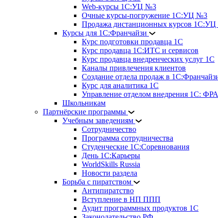
Web-курсы 1С:УЦ №3
Очные курсы-погружение 1С:УЦ №3
Продажа дистанционных курсов 1С:УЦ
Курсы для 1С:Франчайзи
Курс подготовки продавца 1С
Курс продавца 1С:ИТС и сервисов
Курс продавца внедренческих услуг 1С
Каналы привлечения клиентов
Создание отдела продаж в 1С:Франчайз
Курс для аналитика 1С
Управление отделом внедрения 1С: 
Школьникам
Партнёрские программы
Учебным заведениям
Сотрудничество
Программа сотрудничества
Студенческие 1С:Соревнования
День 1С:Карьеры
WorldSkills Russia
Новости раздела
Борьба с пиратством
Антипиратство
Вступление в НП ППП
Аудит программных продуктов 1С
Законодательство РФ