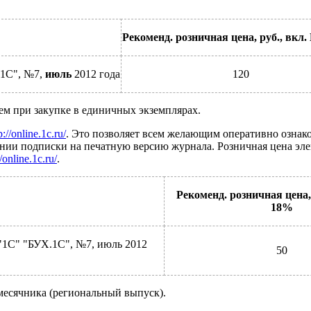
Рекоменд. розничная цена, руб.,
вкл.
.1С", №7,
июль
2012 года
120
чем при закупке в единичных экземплярах.
p://online.1c.ru/
. Это позволяет всем желающим оперативно ознако
ии подписки на печатную версию журнала. Розничная цена элек
//online.1c.ru/
.
Рекоменд. розничная цена,
18%
"1С" "БУХ.1С", №7, июль 2012
50
жемесячника (региональный выпуск).