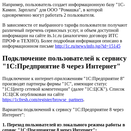
Например, пользователь создает информационную базу "1С-
Камин. Зарплата" для ООО "Ромашка", в которой
одновременно могут работать 2 пользователя.
В зависимости от выбранного тарифа пользователи получают
различный перечень сервисных услуг, и объем доступной
информации на сайте its.1c.ru (аналогично договору ИТС
ПРОФ и ТЕХНО). Более подробная информация описано в
информационном письме
http://1c.ru/news/info.jsp?id=15145
Подключение пользователей к сервису
"1С:Предприятие 8 через Интернет"
Подключение к интернет-приложениям "1С:Предприятие 8"
производят партнеры фирмы "1С", имеющие статус
"1С:Центр сетевой компетенции" (далее "1С:ЦСК"). Список
1С:ЦСК опубликован на сайте
https://1cfresh.com/register/browse_partners
.
Варианты подключений к сервису "1С:Предприятие 8 через
Интернет":
1. Переход пользователей из локального режима работы в
сервис "1С:Предприятие 8 через Интернет":