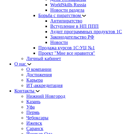
WorldSkills Russia
Новости раздела
Борьба с пиратством
Антипиратство
Вступление в НП ППП
Аудит программных продуктов 1С
Законодательство РФ
Новости
Продажа курсов 1С:УЦ №1
Проект "Мне все нравится"
Личный кабинет
О нас
О компании
Достижения
Карьера
ИТ-аккредитация
Контакты
Нижний Новгород
Казань
Уфа
Пермь
Чебоксары
Ижевск
Саранск
Йошкар-Ола