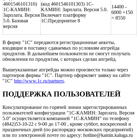
4601546101310)
(код 4601546101303) 1C-
14400 -
1C-КАМИН:
КАМИН: Зарплата. Версия 5.0.
6000 +150
Зарплата. Версия
Включает платформу
= 8550
5.0. Базовая
1С:Предприятие 8
версия
В фирму "1С" передаются регистрационные анкеты,
входящие в поставку сдаваемых по условиям апгрейда
продуктов. В дальнейшем пользователи не смогут получать
обновления по продуктам, с которых сделан апгрейд.
Вышеуказанные апгрейды можно произвести только через
партнеров фирмы "1С". Партнер оформляет заявку на сайте
"1С"
http://www.1c.ru/partners
.
ПОДДЕРЖКА ПОЛЬЗОВАТЕЛЕЙ
Консультирование по горячей линии зарегистрированных
пользователей конфигурации "1C-КАМИН: Зарплата. Версия
5.0" осуществляется компанией "1C-КАМИН" по телефону
(4842)53-10-22 с 9-00 до 17-00 , кроме суббот, воскресений и
праздничных дней (по распорядку московских предприятий)
или по электронной почте по адресу: hotline@kamin.kaluga.ru