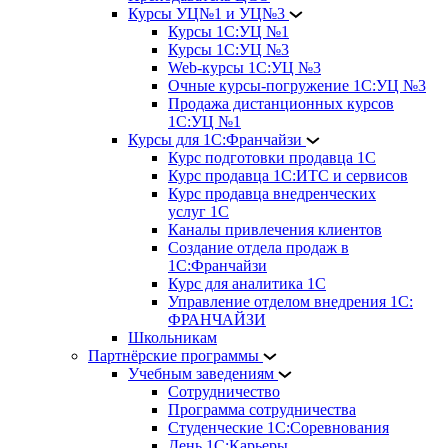
Курсы УЦ№1 и УЦ№3
Курсы 1С:УЦ №1
Курсы 1С:УЦ №3
Web-курсы 1С:УЦ №3
Очные курсы-погружение 1С:УЦ №3
Продажа дистанционных курсов
1С:УЦ №1
Курсы для 1С:Франчайзи
Курс подготовки продавца 1С
Курс продавца 1С:ИТС и сервисов
Курс продавца внедренческих
услуг 1С
Каналы привлечения клиентов
Создание отдела продаж в
1С:Франчайзи
Курс для аналитика 1С
Управление отделом внедрения 1С:
ФРАНЧАЙЗИ
Школьникам
Партнёрские программы
Учебным заведениям
Сотрудничество
Программа сотрудничества
Студенческие 1С:Соревнования
День 1С:Карьеры