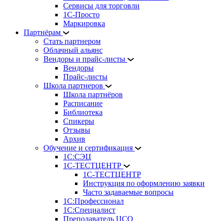
Сервисы для торговли
1С-Просто
Маркировка
Партнёрам
Стать партнером
Облачный альянс
Вендоры и прайс-листы
Вендоры
Прайс-листы
Школа партнеров
Школа партнёров
Расписание
Библиотека
Спикеры
Отзывы
Архив
Обучение и сертификация
1С:СЭЦ
1С-ТЕСТЦЕНТР
1С-ТЕСТЦЕНТР
Инструкция по оформлению заявки
Часто задаваемые вопросы
1С:Профессионал
1С:Специалист
Преподаватель ЦСО