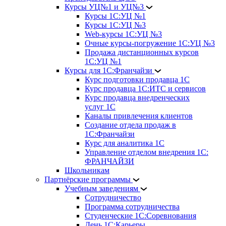
Курсы УЦ№1 и УЦ№3
Курсы 1С:УЦ №1
Курсы 1С:УЦ №3
Web-курсы 1С:УЦ №3
Очные курсы-погружение 1С:УЦ №3
Продажа дистанционных курсов
1С:УЦ №1
Курсы для 1С:Франчайзи
Курс подготовки продавца 1С
Курс продавца 1С:ИТС и сервисов
Курс продавца внедренческих
услуг 1С
Каналы привлечения клиентов
Создание отдела продаж в
1С:Франчайзи
Курс для аналитика 1С
Управление отделом внедрения 1С:
ФРАНЧАЙЗИ
Школьникам
Партнёрские программы
Учебным заведениям
Сотрудничество
Программа сотрудничества
Студенческие 1С:Соревнования
День 1С:Карьеры