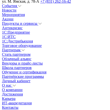
ул. М. Ямская, д. 78-А
+7 (831) 262-16-42
События
Новости
Мероприятия
Акции
Продукты и сервисы
Антикризис
1С:Предприятие
1С:ИТС
1С:Дистрибьюция
Торговое оборудование
Партнерам
Стать партнером
Облачный альянс
Вендоры и прайс-листы
Школа партнеров
Обучение и сертификация
Партнёрские программы
Личный кабинет
О нас
О компании
Достижения
Карьера
ИТ-аккредитация
Контакты