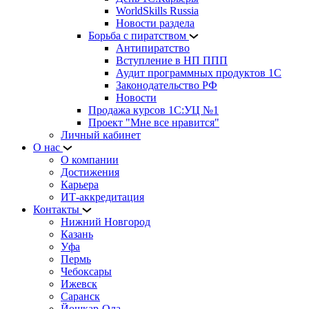
WorldSkills Russia
Новости раздела
Борьба с пиратством
Антипиратство
Вступление в НП ППП
Аудит программных продуктов 1С
Законодательство РФ
Новости
Продажа курсов 1С:УЦ №1
Проект "Мне все нравится"
Личный кабинет
О нас
О компании
Достижения
Карьера
ИТ-аккредитация
Контакты
Нижний Новгород
Казань
Уфа
Пермь
Чебоксары
Ижевск
Саранск
Йошкар-Ола