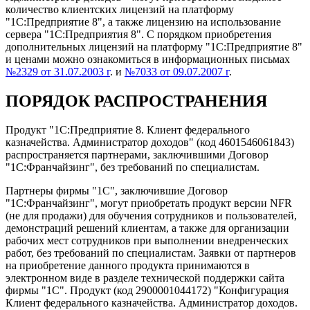
количество клиентских лицензий на платформу
"1С:Предприятие 8", а также лицензию на использование
сервера "1С:Предприятия 8". С порядком приобретения
дополнительных лицензий на платформу "1C:Предприятие 8"
и ценами можно ознакомиться в информационных письмах
№2329 от 31.07.2003 г
. и
№7033 от 09.07.2007 г
.
ПОРЯДОК РАСПРОСТРАНЕНИЯ
Продукт "1С:Предприятие 8. Клиент федерального
казначейства. Администратор доходов" (код 4601546061843)
распространяется партнерами, заключившими Договор
"1С:Франчайзинг", без требований по специалистам.
Партнеры фирмы "1С", заключившие Договор
"1С:Франчайзинг", могут приобретать продукт версии NFR
(не для продажи) для обучения сотрудников и пользователей,
демонстраций решений клиентам, а также для организации
рабочих мест сотрудников при выполнении внедренческих
работ, без требований по специалистам. Заявки от партнеров
на приобретение данного продукта принимаются в
электронном виде в разделе технической поддержки сайта
фирмы "1С". Продукт (код 2900001044172) "Конфигурация
Клиент федерального казначейства. Администратор доходов.