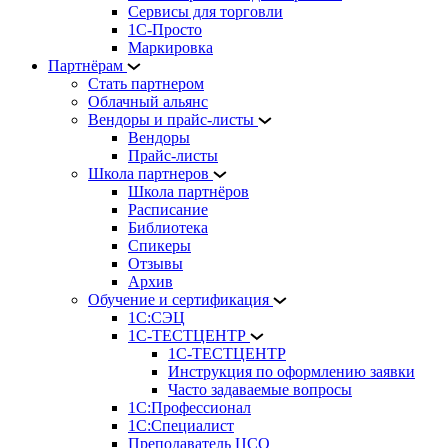
Сервисы для торговли
1С-Просто
Маркировка
Партнёрам
Стать партнером
Облачный альянс
Вендоры и прайс-листы
Вендоры
Прайс-листы
Школа партнеров
Школа партнёров
Расписание
Библиотека
Спикеры
Отзывы
Архив
Обучение и сертификация
1С:СЭЦ
1С-ТЕСТЦЕНТР
1С-ТЕСТЦЕНТР
Инструкция по оформлению заявки
Часто задаваемые вопросы
1С:Профессионал
1С:Специалист
Преподаватель ЦСО