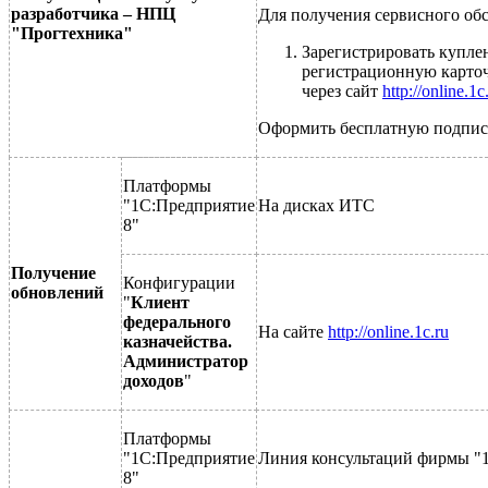
разработчика – НПЦ
Для получения сервисного об
"Прогтехника"
Зарегистрировать купле
регистрационную карточк
через сайт
http://online.1c
Оформить бесплатную подпис
Платформы
"1С:Предприятие
На дисках ИТС
8"
Получение
Конфигурации
обновлений
"
Клиент
федерального
На сайте
http://online.1c.ru
казначейства.
Администратор
доходов
"
Платформы
"1С:Предприятие
Линия консультаций фирмы "
8"