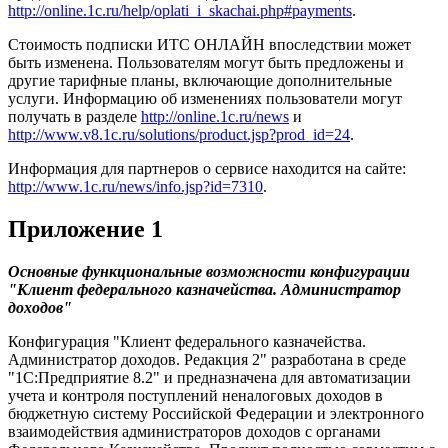
http://online.1c.ru/help/oplati_i_skachai.php#payments
.
Стоимость подписки ИТС ОНЛАЙН впоследствии может
быть изменена. Пользователям могут быть предложены и
другие тарифные планы, включающие дополнительные
услуги. Информацию об изменениях пользователи могут
получать в разделе
http://online.1c.ru/news
и
http://www.v8.1c.ru/solutions/product.jsp?prod_id=24
.
Информация для партнеров о сервисе находится на сайте:
http://www.1c.ru/news/info.jsp?id=7310
.
Приложение 1
Основные функциональные возможности конфигурации
"Клиент федерального казначейства. Администратор
доходов"
Конфигурация "Клиент федерального казначейства.
Администратор доходов. Редакция 2" разработана в среде
"1С:Предприятие 8.2" и предназначена для автоматизации
учета и контроля поступлений неналоговых доходов в
бюджетную систему Российской Федерации и электронного
взаимодействия администраторов доходов с органами