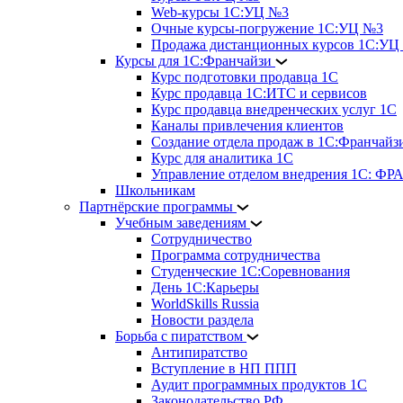
Web-курсы 1С:УЦ №3
Очные курсы-погружение 1С:УЦ №3
Продажа дистанционных курсов 1С:УЦ
Курсы для 1С:Франчайзи
Курс подготовки продавца 1С
Курс продавца 1С:ИТС и сервисов
Курс продавца внедренческих услуг 1С
Каналы привлечения клиентов
Создание отдела продаж в 1С:Франчайз
Курс для аналитика 1С
Управление отделом внедрения 1С: 
Школьникам
Партнёрские программы
Учебным заведениям
Сотрудничество
Программа сотрудничества
Студенческие 1С:Соревнования
День 1С:Карьеры
WorldSkills Russia
Новости раздела
Борьба с пиратством
Антипиратство
Вступление в НП ППП
Аудит программных продуктов 1С
Законодательство РФ