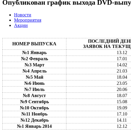
Опубликован график выхода DVD-выпус
Новости
Мероприятия
Акции
ПОСЛЕДНИЙ ДЕН
НОМЕР ВЫПУСКА
ЗАЯВОК НА ТЕКУЩ
№1 Январь
13.12
№2 Февраль
17.01
№3 Март
14.02
№4 Апрель
21.03
№5 Май
18.04
№6 Июнь
23.05
№7 Июль
20.06
№8 Август
18.07
№9 Сентябрь
15.08
№10 Октябрь
19.09
№11 Ноябрь
17.10
№12 Декабрь
14.11
№1 Январь 2014
12.12