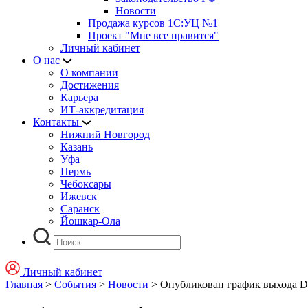
Новости
Продажа курсов 1С:УЦ №1
Проект "Мне все нравится"
Личный кабинет
О нас
О компании
Достижения
Карьера
ИТ-аккредитация
Контакты
Нижний Новгород
Казань
Уфа
Пермь
Чебоксары
Ижевск
Саранск
Йошкар-Ола
Личный кабинет
Главная
>
События
>
Новости
>
Опубликован график выхода D