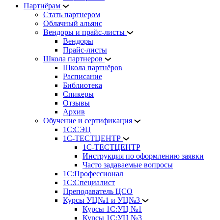
Партнёрам
Стать партнером
Облачный альянс
Вендоры и прайс-листы
Вендоры
Прайс-листы
Школа партнеров
Школа партнёров
Расписание
Библиотека
Спикеры
Отзывы
Архив
Обучение и сертификация
1С:СЭЦ
1С-ТЕСТЦЕНТР
1С-ТЕСТЦЕНТР
Инструкция по оформлению заявки
Часто задаваемые вопросы
1С:Профессионал
1С:Специалист
Преподаватель ЦСО
Курсы УЦ№1 и УЦ№3
Курсы 1С:УЦ №1
Курсы 1С:УЦ №3