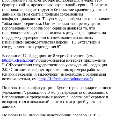
программы не на компьютере пользователя, а через веб-
браузер с сайта, предоставляющего такой сервис. При этом
пользователю гарантируется безопасное хранение учетных
данных на этом сайте с полным сохранением
конфиденциальности. Такую модель работы также называют
"облачным" сервисом. Одним из важных преимуществ
использования "облачного" сервиса является то, что
пользователи могут не расходовать ресурсы, например, на
поддержку серверов или отслеживание вызванных
изменением законодательства версий "1С:Бухгалтерии
государственного учреждения 8".
В сервисе "1С:Предприятие 8 через Интернет" (см.
https://1cfresh.com/
) поддерживается интернет-приложение
"1С:Бухгалтерия государственного учреждения", редакция
2.0. Описание интернет-приложения, примеры работы
(снимки экранов) и видеоуроки, знакомящие с основными
возможностями, см.
https://1cfresh.com/solutions/asfo
.
Пользователи конфигурации "Бухгалтерия государственного
учреждения", редакция 2.0 могут переходить от локального
использования программы к работе в "облачном" сервисе и
возвращаться в локальный режим с миграцией учетных
данных.
Пользователи, имеющие действующий договор 1С:ИТС,