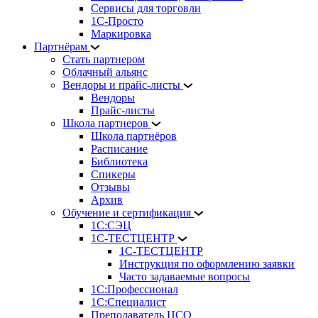
Сервисы для торговли
1С-Просто
Маркировка
Партнёрам
Стать партнером
Облачный альянс
Вендоры и прайс-листы
Вендоры
Прайс-листы
Школа партнеров
Школа партнёров
Расписание
Библиотека
Спикеры
Отзывы
Архив
Обучение и сертификация
1С:СЭЦ
1С-ТЕСТЦЕНТР
1С-ТЕСТЦЕНТР
Инструкция по оформлению заявки
Часто задаваемые вопросы
1С:Профессионал
1С:Специалист
Преподаватель ЦСО