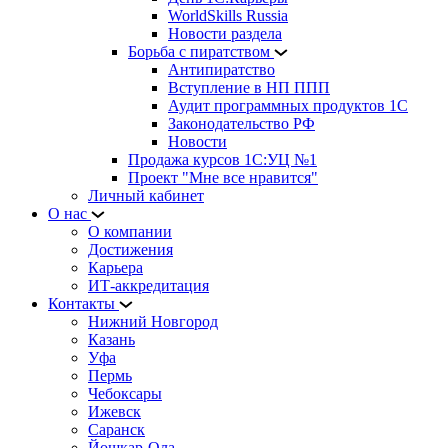
WorldSkills Russia
Новости раздела
Борьба с пиратством
Антипиратство
Вступление в НП ППП
Аудит программных продуктов 1С
Законодательство РФ
Новости
Продажа курсов 1С:УЦ №1
Проект "Мне все нравится"
Личный кабинет
О нас
О компании
Достижения
Карьера
ИТ-аккредитация
Контакты
Нижний Новгород
Казань
Уфа
Пермь
Чебоксары
Ижевск
Саранск
Йошкар-Ола