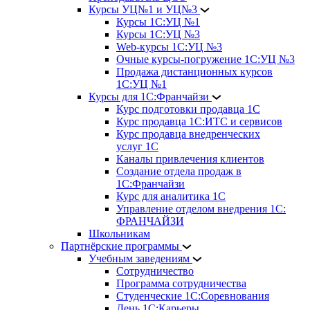
Курсы УЦ№1 и УЦ№3
Курсы 1С:УЦ №1
Курсы 1С:УЦ №3
Web-курсы 1С:УЦ №3
Очные курсы-погружение 1С:УЦ №3
Продажа дистанционных курсов
1С:УЦ №1
Курсы для 1С:Франчайзи
Курс подготовки продавца 1С
Курс продавца 1С:ИТС и сервисов
Курс продавца внедренческих
услуг 1С
Каналы привлечения клиентов
Создание отдела продаж в
1С:Франчайзи
Курс для аналитика 1С
Управление отделом внедрения 1С:
ФРАНЧАЙЗИ
Школьникам
Партнёрские программы
Учебным заведениям
Сотрудничество
Программа сотрудничества
Студенческие 1С:Соревнования
День 1С:Карьеры