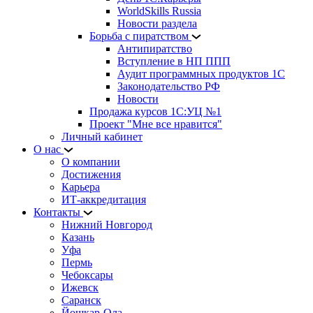
WorldSkills Russia
Новости раздела
Борьба с пиратством
Антипиратство
Вступление в НП ППП
Аудит программных продуктов 1С
Законодательство РФ
Новости
Продажа курсов 1С:УЦ №1
Проект "Мне все нравится"
Личный кабинет
О нас
О компании
Достижения
Карьера
ИТ-аккредитация
Контакты
Нижний Новгород
Казань
Уфа
Пермь
Чебоксары
Ижевск
Саранск
Йошкар-Ола