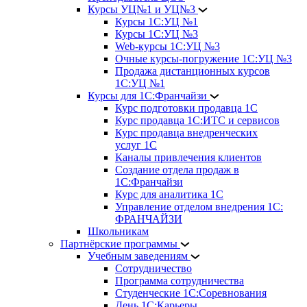
Курсы УЦ№1 и УЦ№3
Курсы 1С:УЦ №1
Курсы 1С:УЦ №3
Web-курсы 1С:УЦ №3
Очные курсы-погружение 1С:УЦ №3
Продажа дистанционных курсов
1С:УЦ №1
Курсы для 1С:Франчайзи
Курс подготовки продавца 1С
Курс продавца 1С:ИТС и сервисов
Курс продавца внедренческих
услуг 1С
Каналы привлечения клиентов
Создание отдела продаж в
1С:Франчайзи
Курс для аналитика 1С
Управление отделом внедрения 1С:
ФРАНЧАЙЗИ
Школьникам
Партнёрские программы
Учебным заведениям
Сотрудничество
Программа сотрудничества
Студенческие 1С:Соревнования
День 1С:Карьеры