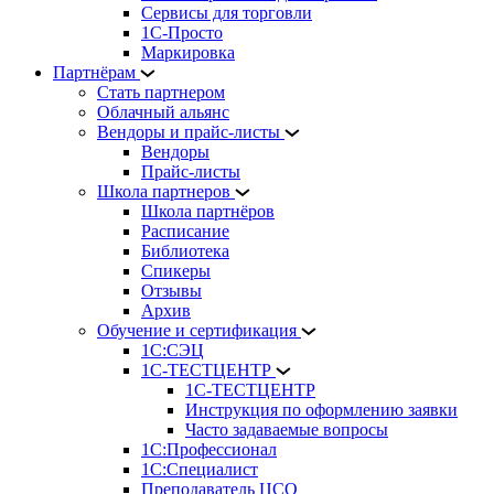
Сервисы для торговли
1С-Просто
Маркировка
Партнёрам
Стать партнером
Облачный альянс
Вендоры и прайс-листы
Вендоры
Прайс-листы
Школа партнеров
Школа партнёров
Расписание
Библиотека
Спикеры
Отзывы
Архив
Обучение и сертификация
1С:СЭЦ
1С-ТЕСТЦЕНТР
1С-ТЕСТЦЕНТР
Инструкция по оформлению заявки
Часто задаваемые вопросы
1С:Профессионал
1С:Специалист
Преподаватель ЦСО