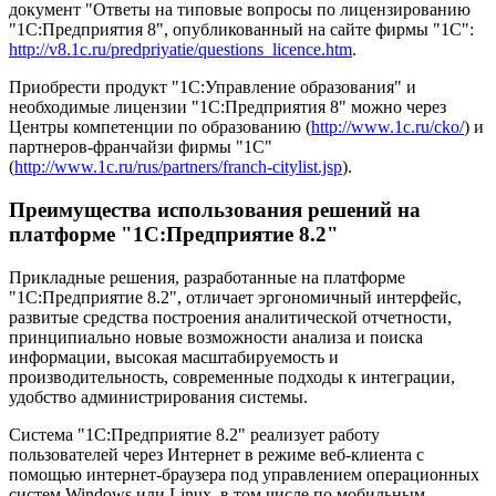
документ "Ответы на типовые вопросы по лицензированию
"1С:Предприятия 8", опубликованный на сайте фирмы "1С":
http://v8.1c.ru/predpriyatie/questions_licence.htm
.
Приобрести продукт "1С:Управление образования" и
необходимые лицензии "1С:Предприятия 8" можно через
Центры компетенции по образованию (
http://www.1c.ru/cko/
) и
партнеров-франчайзи фирмы "1С"
(
http://www.1c.ru/rus/partners/franch-citylist.jsp
).
Преимущества использования решений на
платформе "1С:Предприятие 8.2"
Прикладные решения, разработанные на платформе
"1С:Предприятие 8.2", отличает эргономичный интерфейс,
развитые средства построения аналитической отчетности,
принципиально новые возможности анализа и поиска
информации, высокая масштабируемость и
производительность, современные подходы к интеграции,
удобство администрирования системы.
Система "1С:Предприятие 8.2" реализует работу
пользователей через Интернет в режиме веб-клиента с
помощью интернет-браузера под управлением операционных
систем Windows или Linux, в том числе по мобильным