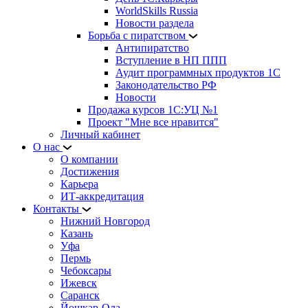
WorldSkills Russia
Новости раздела
Борьба с пиратством
Антипиратство
Вступление в НП ППП
Аудит программных продуктов 1С
Законодательство РФ
Новости
Продажа курсов 1С:УЦ №1
Проект "Мне все нравится"
Личный кабинет
О нас
О компании
Достижения
Карьера
ИТ-аккредитация
Контакты
Нижний Новгород
Казань
Уфа
Пермь
Чебоксары
Ижевск
Саранск
Йошкар-Ола