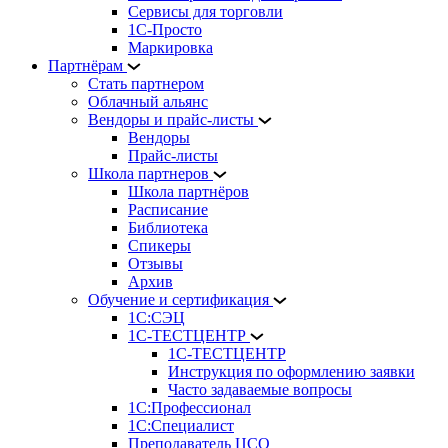
Сервисы для торговли
1С-Просто
Маркировка
Партнёрам
Стать партнером
Облачный альянс
Вендоры и прайс-листы
Вендоры
Прайс-листы
Школа партнеров
Школа партнёров
Расписание
Библиотека
Спикеры
Отзывы
Архив
Обучение и сертификация
1С:СЭЦ
1С-ТЕСТЦЕНТР
1С-ТЕСТЦЕНТР
Инструкция по оформлению заявки
Часто задаваемые вопросы
1С:Профессионал
1С:Специалист
Преподаватель ЦСО