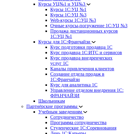
Курсы УЦ№1 и УЦ№3
Курсы 1С:УЦ №1
Курсы 1С:УЦ №3
Web-курсы 1С:УЦ №3
Очные курсы-погружение 1С:УЦ №3
Продажа дистанционных курсов
1С:УЦ №1
Курсы для 1С:Франчайзи
Курс подготовки продавца 1С
Курс продавца 1С:ИТС и сервисов
Курс продавца внедренческих
услуг 1С
Каналы привлечения клиентов
Создание отдела продаж в
1С:Франчайзи
Курс для аналитика 1С
Управление отделом внедрения 1С:
ФРАНЧАЙЗИ
Школьникам
Партнёрские программы
Учебным заведениям
Сотрудничество
Программа сотрудничества
Студенческие 1С:Соревнования
День 1С:Карьеры