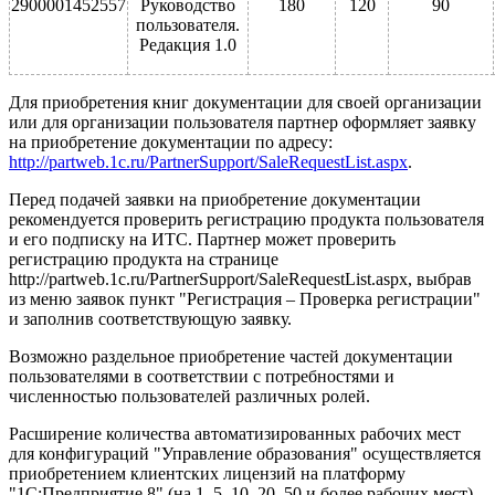
2900001452557
Руководство
180
120
90
пользователя.
Редакция 1.0
Для приобретения книг документации для своей организации
или для организации пользователя партнер оформляет заявку
на приобретение документации по адресу:
http://partweb.1c.ru/PartnerSupport/SaleRequestList.aspx
.
Перед подачей заявки на приобретение документации
рекомендуется проверить регистрацию продукта пользователя
и его подписку на ИТС. Партнер может проверить
регистрацию продукта на странице
http://partweb.1c.ru/PartnerSupport/SaleRequestList.aspx, выбрав
из меню заявок пункт "Регистрация – Проверка регистрации"
и заполнив соответствующую заявку.
Возможно раздельное приобретение частей документации
пользователями в соответствии с потребностями и
численностью пользователей различных ролей.
Расширение количества автоматизированных рабочих мест
для конфигураций "Управление образования" осуществляется
приобретением клиентских лицензий на платформу
"1С:Предприятие 8" (на 1, 5, 10, 20, 50 и более рабочих мест).