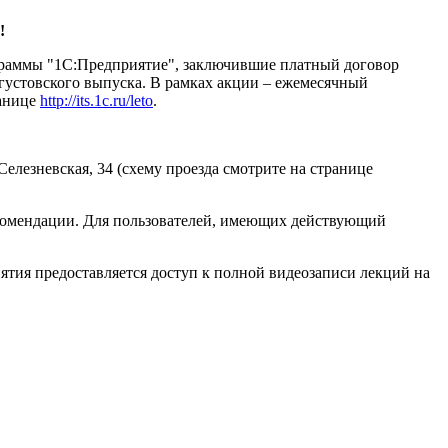
!
ограммы "1С:Предприятие", заключившие платный договор
стовского выпуска. В рамках акции – ежемесячный
ранице
http://its.1c.ru/leto
.
елезневская, 34 (схему проезда смотрите на странице
комендации. Для пользователей, имеющих действующий
ятия предоставляется доступ к полной видеозаписи лекций на