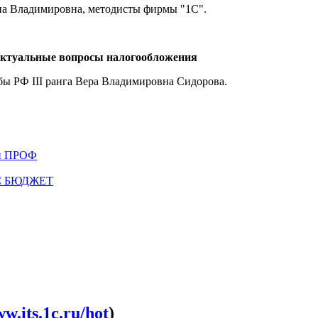
а Владимировна, методисты фирмы "1С".
, актуальные вопросы налогообложения
бы РФ III ранга Вера Владимировна Сидорова.
ии ПРОФ
ТС БЮДЖЕТ
w.its.1c.ru/hot
)