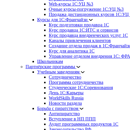
Web-курсы 1С:УЦ №3
Очные курсы-погружение 1С:УЦ №3
Продажа дистанционных курсов 1С:УЦ
Курсы для 1С:Франчайзи
Курс подготовки продавца 1С
Курс продавца 1С:ИТС и сервисов
Курс продавца внедренческих услуг 1С
Каналы привлечения клиентов
Создание отдела продаж в 1С:Франчайз
Курс для аналитика 1С
Управление отделом внедрения 1С: 
Школьникам
Партнёрские программы
Учебным заведениям
Сотрудничество
Программа сотрудничества
Студенческие 1С:Соревнования
День 1С:Карьеры
WorldSkills Russia
Новости раздела
Борьба с пиратством
Антипиратство
Вступление в НП ППП
Аудит программных продуктов 1С
Законодательство РФ