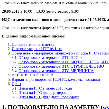
Лекцию читают: Демина Марина Юрьевна и Малышкина Галин
20.06.2013
в 10:00—13:00 (регистрация с 9:30)
НДС: изменения налогового законодательства с 01.07.2013
Лекцию читает эксперт фирмы "1С", советник налоговой служ
В данном информационном письме:
Пользователю на заметку
Интернет-версия ИТС its.1c.ru
Обзор новых материалов июньского выпуска ИТС верс
3.1.
Обзор новых материалов ИТС ПРОФ
3.2.
Обзор новых материалов ИТС БЮДЖЕТ ПРОФ, И
3.3.
Обзор новых материалов ИТС СТРОИТЕЛЬСТВО
3.4.
Обзор новых материалов ИТС МЕДИЦИНА
ИТС ДЛЯ ПАРТНЕРОВ
Варианты договоров на 1С:ИТС, комплект поставки
Цены
6.1.
Цены на ИТС в июне 2013 года
6.2.
Цены на ИТС для партнеров
6.3.
Цены на ИТС для удаленного офиса
1. ПОЛЬЗОВАТЕЛЮ НА ЗАМЕТКУ (
ww