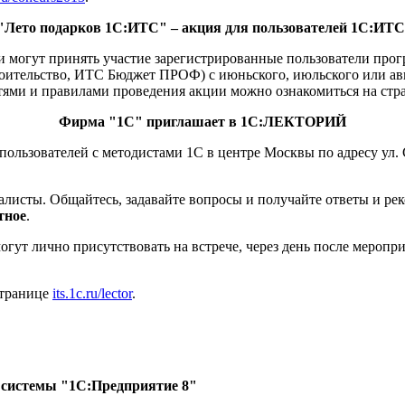
"Лето подарков 1С:ИТС" – акция для пользователей 1С:ИТС
ии могут принять участие зарегистрированные пользователи пр
льство, ИТС Бюджет ПРОФ) с июньского, июльского или авгу
стями и правилами проведения акции можно ознакомиться на ст
Фирма "1С" приглашает в 1С:ЛЕКТОРИЙ
ользователей с методистами 1С в центре Москвы по адресу ул. С
листы. Общайтесь, задавайте вопросы и получайте ответы и ре
тное
.
ут лично присутствовать на встрече, через день после меропри
странице
its.1c.ru/lector
.
 системы "1С:Предприятие 8"