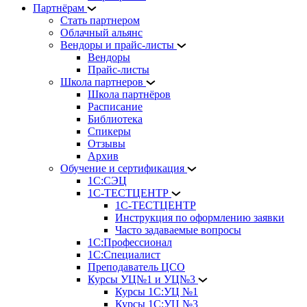
Партнёрам
Стать партнером
Облачный альянс
Вендоры и прайс-листы
Вендоры
Прайс-листы
Школа партнеров
Школа партнёров
Расписание
Библиотека
Спикеры
Отзывы
Архив
Обучение и сертификация
1С:СЭЦ
1С-ТЕСТЦЕНТР
1С-ТЕСТЦЕНТР
Инструкция по оформлению заявки
Часто задаваемые вопросы
1С:Профессионал
1С:Специалист
Преподаватель ЦСО
Курсы УЦ№1 и УЦ№3
Курсы 1С:УЦ №1
Курсы 1С:УЦ №3