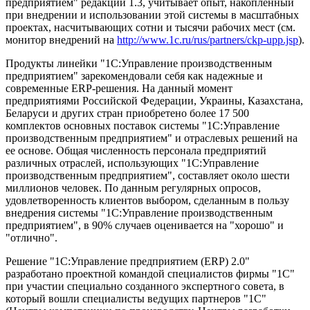
предприятием" редакции 1.3, учитывает опыт, накопленный
при внедрении и использовании этой системы в масштабных
проектах, насчитывающих сотни и тысячи рабочих мест (см.
монитор внедрений на
http://www.1c.ru/rus/partners/ckp-upp.jsp
).
Продукты линейки "1С:Управление производственным
предприятием" зарекомендовали себя как надежные и
современные ERP-решения. На данный момент
предприятиями Российской Федерации, Украины, Казахстана,
Беларуси и других стран приобретено более 17 500
комплектов основных поставок системы "1С:Управление
производственным предприятием" и отраслевых решений на
ее основе. Общая численность персонала предприятий
различных отраслей, использующих "1С:Управление
производственным предприятием", составляет около шести
миллионов человек. По данным регулярных опросов,
удовлетворенность клиентов выбором, сделанным в пользу
внедрения системы "1С:Управление производственным
предприятием", в 90% случаев оценивается на "хорошо" и
"отлично".
Решение "1С:Управление предприятием (ERP) 2.0"
разработано проектной командой специалистов фирмы "1С"
при участии специально созданного экспертного совета, в
который вошли специалисты ведущих партнеров "1С"