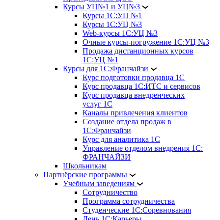
Курсы УЦ№1 и УЦ№3
Курсы 1С:УЦ №1
Курсы 1С:УЦ №3
Web-курсы 1С:УЦ №3
Очные курсы-погружение 1С:УЦ №3
Продажа дистанционных курсов
1С:УЦ №1
Курсы для 1С:Франчайзи
Курс подготовки продавца 1С
Курс продавца 1С:ИТС и сервисов
Курс продавца внедренческих
услуг 1С
Каналы привлечения клиентов
Создание отдела продаж в
1С:Франчайзи
Курс для аналитика 1С
Управление отделом внедрения 1С:
ФРАНЧАЙЗИ
Школьникам
Партнёрские программы
Учебным заведениям
Сотрудничество
Программа сотрудничества
Студенческие 1С:Соревнования
День 1С:Карьеры