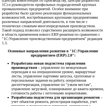
(Центры компетенции по производству, Центры разработки
1С) и руководители профильных подразделений крупных
промышленных предприятий. Особое внимание при
разработке было уделено реализации функциональных
возможностей, востребованных крупными предприятиями
различных направлений деятельности, в том числе с
технически сложным многопередельным производством.
Такой подход позволил существенно расширить возможности
и область применения нового ERP-решения по сравнению с
"1С:Управление производственным предприятием" редакция
1.3.
Основные направления развития в "1С:Управление
предприятием (ERP) 2.0":
Разработана новая подсистема управления
производством
– управление по межцеховым
переходам и на операционном уровне, маршрутные
листы, управление партиями запуска, групповые и
персональные задания на работу, оперативная
диспетчеризация, управление по "узким местам",
управление загрузкой, планирование до кванта времени,
готовность работы с неточными нормативами.
Разработана подсистема для организации ремонтов
–
учет объектов ремонта, регистрация наработки, учет
текущих и внеплановых ремонтов, интеграция с