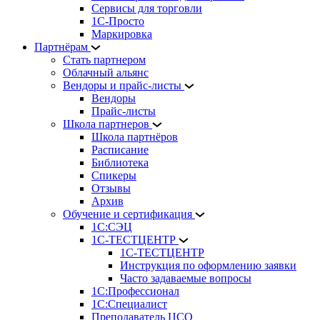
Сервисы для торговли
1С-Просто
Маркировка
Партнёрам
Стать партнером
Облачный альянс
Вендоры и прайс-листы
Вендоры
Прайс-листы
Школа партнеров
Школа партнёров
Расписание
Библиотека
Спикеры
Отзывы
Архив
Обучение и сертификация
1С:СЭЦ
1С-ТЕСТЦЕНТР
1С-ТЕСТЦЕНТР
Инструкция по оформлению заявки
Часто задаваемые вопросы
1С:Профессионал
1С:Специалист
Преподаватель ЦСО