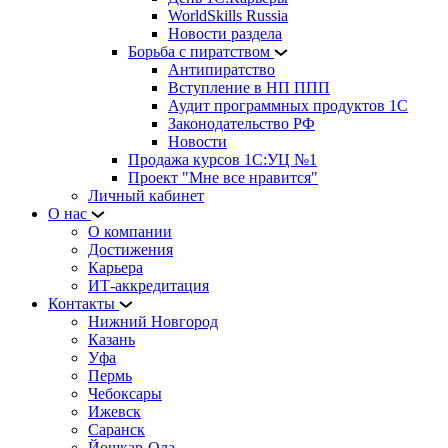
WorldSkills Russia
Новости раздела
Борьба с пиратством
Антипиратство
Вступление в НП ППП
Аудит программных продуктов 1С
Законодательство РФ
Новости
Продажа курсов 1С:УЦ №1
Проект "Мне все нравится"
Личный кабинет
О нас
О компании
Достижения
Карьера
ИТ-аккредитация
Контакты
Нижний Новгород
Казань
Уфа
Пермь
Чебоксары
Ижевск
Саранск
Йошкар-Ола