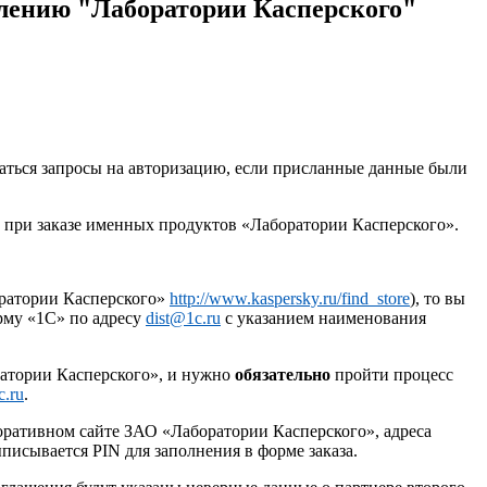
влению "Лаборатории Касперского"
ться запросы на авторизацию, если присланные данные были
ым при заказе именных продуктов «Лаборатории Касперского».
оратории Касперского»
http://www.kaspersky.ru/find_store
), то вы
ирму «1С» по адресу
dist@1c.ru
c указанием наименования
ратории Касперского», и нужно
обязательно
пройти процесс
c.ru
.
ративном сайте ЗАО «Лаборатории Касперского», адреса
писывается PIN для заполнения в форме заказа.