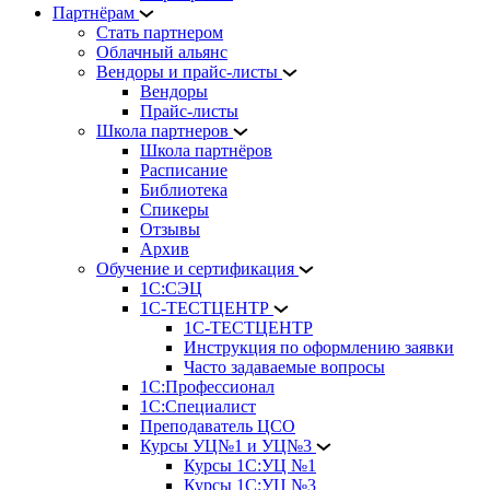
Партнёрам
Стать партнером
Облачный альянс
Вендоры и прайс-листы
Вендоры
Прайс-листы
Школа партнеров
Школа партнёров
Расписание
Библиотека
Спикеры
Отзывы
Архив
Обучение и сертификация
1С:СЭЦ
1С-ТЕСТЦЕНТР
1С-ТЕСТЦЕНТР
Инструкция по оформлению заявки
Часто задаваемые вопросы
1С:Профессионал
1С:Специалист
Преподаватель ЦСО
Курсы УЦ№1 и УЦ№3
Курсы 1С:УЦ №1
Курсы 1С:УЦ №3