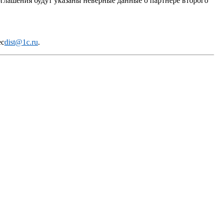
глашения будут указаны неверные данные о партнере второго
ес
dist@1c.ru
.