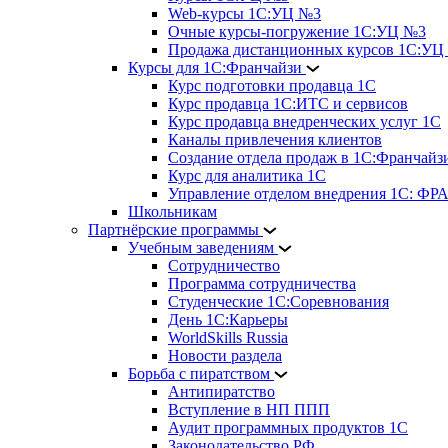
Web-курсы 1С:УЦ №3
Очные курсы-погружение 1С:УЦ №3
Продажа дистанционных курсов 1С:УЦ
Курсы для 1С:Франчайзи
Курс подготовки продавца 1С
Курс продавца 1С:ИТС и сервисов
Курс продавца внедренческих услуг 1С
Каналы привлечения клиентов
Создание отдела продаж в 1С:Франчайз
Курс для аналитика 1С
Управление отделом внедрения 1С: 
Школьникам
Партнёрские программы
Учебным заведениям
Сотрудничество
Программа сотрудничества
Студенческие 1С:Соревнования
День 1С:Карьеры
WorldSkills Russia
Новости раздела
Борьба с пиратством
Антипиратство
Вступление в НП ППП
Аудит программных продуктов 1С
Законодательство РФ