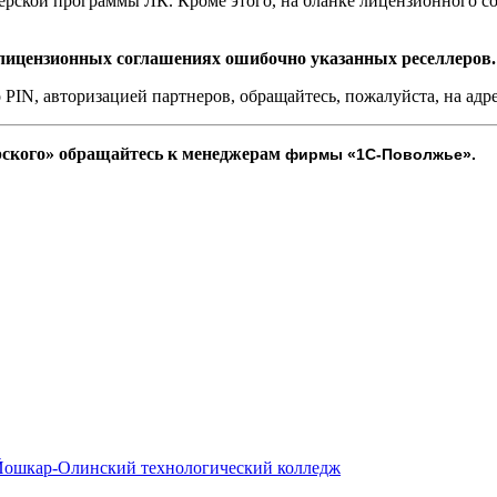
ерской программы ЛК. Кроме этого, на бланке лицензионного со
 лицензионных соглашениях ошибочно указанных реселлеров.
PIN, авторизацией партнеров, обращайтесь, пожалуйста, на адр
рского» обращайтесь к менеджерам
фирмы «1С-Поволжье».
 Йошкар-Олинский технологический колледж