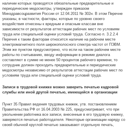
наличии которых проводятся обязательные предварительные и
периодические медосмотры, утвержден приказом
Минздравсоцразвития России от 12.04.2011 № 302н. В этом Перечне
указаны, в частности, факторы, которые по уровню своего
воздействия отнесены к вредным и опасным классам вне
зависимости от результатов аттестации рабочих мест по условиям
труда или специальной оценки условий труда. Согласно п. 3.2.2.4
Перечня к таким факторам относится наличие на рабочем месте
электромагнитного поля широкополосного спектра частот от ПЭВМ.
Этим же пунктом предусмотрено, что если на таком рабочем месте
работы по считыванию, вводу информации в режиме диалога
составляют в сумме не менее 50 процентов рабочего времени, то
сотрудник должен проходить предварительные и периодические
медосмотры независимо от результатов аттестации рабочих мест по
условиям труда или специальной оценки условий труда.
Записи в трудовой книжке можно заверить печатью кадровой
службы или иной другой печатью, имеющейся в организации
Пункт 35 Правил ведения трудовых книжек, утв. постановлением
Правительства РФ от 16.04.2003 № 225, предусматривает, что при
увольнении работника все записи, внесенные в его трудовую книжку,
заверяются печатью работодателя. Некоторые организации наряду со
своей обычной круглой печатью заказывают отдельную печать,