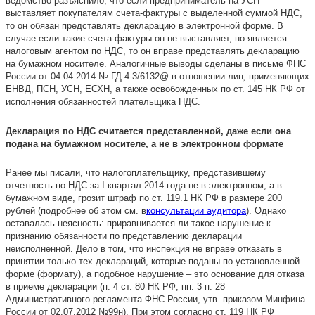
ведомство разъяснило, что если предприниматель на УСН
выставляет покупателям счета-фактуры с выделенной суммой НДС,
то он обязан представлять декларацию в электронной форме. В
случае если такие счета-фактуры он не выставляет, но является
налоговым агентом по НДС, то он вправе представлять декларацию
на бумажном носителе. Аналогичные выводы сделаны в письме ФНС
России от 04.04.2014 № ГД-4-3/6132@ в отношении лиц, применяющих
ЕНВД, ПСН, УСН, ЕСХН, а также освобожденных по ст. 145 НК РФ от
исполнения обязанностей плательщика НДС.
Декларация по НДС считается представленной, даже если она
подана на бумажном носителе, а не в электронном формате
Ранее мы писали, что налогоплательщику, представившему
отчетность по НДС за I квартал 2014 года не в электронном, а в
бумажном виде, грозит штраф по ст. 119.1 НК РФ в размере 200
рублей (подробнее об этом см. в
консультации аудитора
). Однако
оставалась неясность: приравнивается ли такое нарушение к
признанию обязанности по представлению декларации
неисполненной. Дело в том, что инспекция не вправе отказать в
принятии только тех деклараций, которые поданы по установленной
форме (формату), а подобное нарушение – это основание для отказа
в приеме декларации (п. 4 ст. 80 НК РФ, пп. 3 п. 28
Административного регламента ФНС России, утв. приказом Минфина
России от 02.07.2012 №99н). При этом согласно ст. 119 НК РФ