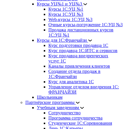
Курсы УЦ№1 и УЦ№3
Курсы 1С:УЦ №1
Курсы 1С:УЦ №3
Web-курсы 1С:УЦ №3
Очные курсы-погружение 1С:УЦ №3
Продажа дистанционных курсов
1С:УЦ №1
Курсы для 1С:Франчайзи
Курс подготовки продавца 1С
Курс продавца 1С:ИТС и сервисов
Курс продавца внедренческих
услуг 1С
Каналы привлечения клиентов
Создание отдела продаж в
1С:Франчайзи
Курс для аналитика 1С
Управление отделом внедрения 1С:
ФРАНЧАЙЗИ
Школьникам
Партнёрские программы
Учебным заведениям
Сотрудничество
Программа сотрудничества
Студенческие 1С:Соревнования
День 1С:Карьеры