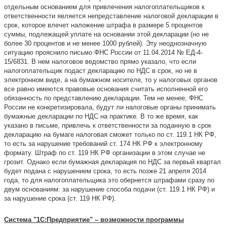
отдельным основанием для привлечения налогоплательщиков к
ответственности является непредставление налоговой декларации в
срок, которое влечет наложение штрафа в размере 5 процентов
суммы, подлежащей уплате на основании этой декларации (но не
более 30 процентов и не менее 1000 рублей). Эту неоднозначную
ситуацию прояснило письмо ФНС России от 11.04.2014 № ЕД-4-
15/6831. В нем налоговое ведомство прямо указало, что если
налогоплательщик подаст декларацию по НДС в срок, но не в
электронном виде, а на бумажном носителе, то у налоговых органов
все равно имеются правовые основания считать исполненной его
обязанность по представлению декларации. Тем не менее, ФНС
России не конкретизировала, будут ли налоговые органы принимать
бумажные декларации по НДС на практике. В то же время, как
указано в письме, привлечь к ответственности за поданную в срок
декларацию на бумаге налоговая сможет только по ст. 119.1 НК РФ,
то есть за нарушение требований ст. 174 НК РФ к электронному
формату. Штраф по ст. 119 НК РФ организации в этом случае не
грозит. Однако если бумажная декларация по НДС за первый квартал
будет подана с нарушением срока, то есть позже 21 апреля 2014
года, то для налогоплательщика это обернется штрафами сразу по
двум основаниям: за нарушение способа подачи (ст. 119.1 НК РФ) и
за нарушение срока (ст. 119 НК РФ).
Система "1С:Предприятие" – возможности программы