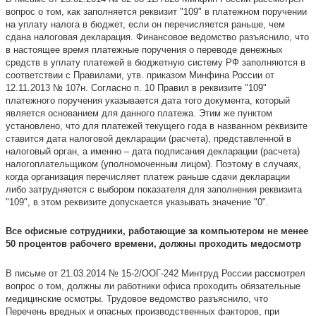
вопрос о том, как заполняется реквизит "109" в платежном поручении
на уплату налога в бюджет, если он перечисляется раньше, чем
сдана налоговая декларация. Финансовое ведомство разъяснило, что
в настоящее время платежные поручения о переводе денежных
средств в уплату платежей в бюджетную систему РФ заполняются в
соответствии с Правилами, утв. приказом Минфина России от
12.11.2013 № 107н. Согласно п. 10 Правил в реквизите "109"
платежного поручения указывается дата того документа, который
является основанием для данного платежа. Этим же пунктом
установлено, что для платежей текущего года в названном реквизите
ставится дата налоговой декларации (расчета), представленной в
налоговый орган, а именно – дата подписания декларации (расчета)
налогоплательщиком (уполномоченным лицом). Поэтому в случаях,
когда организация перечисляет платеж раньше сдачи декларации
либо затрудняется с выбором показателя для заполнения реквизита
"109", в этом реквизите допускается указывать значение "0".
Все офисные сотрудники, работающие за компьютером не менее
50 процентов рабочего времени, должны проходить медосмотр
В письме от 21.03.2014 № 15-2/ООГ-242 Минтруд России рассмотрел
вопрос о том, должны ли работники офиса проходить обязательные
медицинские осмотры. Трудовое ведомство разъяснило, что
Перечень вредных и опасных производственных факторов, при