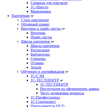
Сервисы для торговли
1С-Просто
Маркировка
Партнёрам
Стать партнером
Облачный альянс
Вендоры и прайс-листы
Вендоры
Прайс-листы
Школа партнеров
Школа партнёров
Расписание
Библиотека
Спикеры
Отзывы
Архив
Обучение и сертификация
1С:СЭЦ
1С-ТЕСТЦЕНТР
1С-ТЕСТЦЕНТР
Инструкция по оформлению заявки
Часто задаваемые вопросы
1С:Профессионал
1С:Специалист
Преподаватель ЦСО