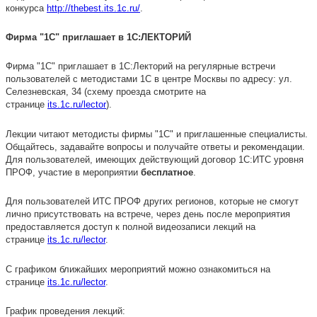
конкурса
http://thebest.its.1c.ru/
.
Фирма "1С" приглашает в 1С:ЛЕКТОРИЙ
Фирма "1С" приглашает в 1С:Лекторий на регулярные встречи
пользователей с методистами 1С в центре Москвы по адресу: ул.
Селезневская, 34 (схему проезда смотрите на
странице
its.1c.ru/lector
).
Лекции читают методисты фирмы "1С" и приглашенные специалисты.
Общайтесь, задавайте вопросы и получайте ответы и рекомендации.
Для пользователей, имеющих действующий договор 1С:ИТС уровня
ПРОФ, участие в мероприятии
бесплатное
.
Для пользователей ИТС ПРОФ других регионов, которые не смогут
лично присутствовать на встрече, через день после мероприятия
предоставляется доступ к полной видеозаписи лекций на
странице
its.1c.ru/lector
.
С графиком ближайших мероприятий можно ознакомиться на
странице
its.1c.ru/lector
.
График проведения лекций: