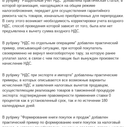
В рубрику "Раздельный учет НДС" добавлена практическая статья, в
которой организация, находящаяся на общем режиме
налогообложения, передает для осуществления гарантийного
ремонта часть товаров, изначально приобретенных для перепродажи.
В силу этого возникает необходимость корректировки учета входного
НДС, способ проведения которой зависит от того, была или нет
предъявлена к вычету сумма входного НДС.
В рубрику "НДС по отдельным операциям" добавлен практический
пример, описывающий ситуацию, при которой покупатель
своевременно не вернул многооборотную тару, за которую ранее
уплатил залог, в связи с чем поставщик был вынужден произвести
начисление НДС.
В рубрику "НДС при экспорте и импорте" добавлены практические
примеры, в которых описываются все возможные варианты
исчисления НДС и заявления налоговых вычетов продавцом,
осуществляющим реализацию товаров в таможенной процедуре
экспорта: подтверждение правомерности применения ставки 0
процентов как в установленный срок, так и по истечении 180
календарных дней.
В рубрику "Формирование книги покупок и продаж" добавлен
практический пример по формированию книги покупок за налоговый