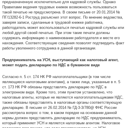
предназначенную исключительно для кадровой службы. Однако
Правилами ведения трудовых книжек возможность пользоваться
такой печатью не предусмотрена. В своем письме от 20.01.2014 №
ПГ/13282-6-1 Роструд разъяснил этот вопрос. По мнению ведомства,
заверяя записи, сделанные в трудовой книжке работника,
работодатель может воспользоваться печатью кадровой службы или
любой другой своей печатью. При этом такие печати должны
содержать информацию о наименовании работодателя и месте его
нахождения. Соответствующие сведения позволят подтвердить факт
работы уволенного сотрудника в данной организации.
Предприниматель на УСН, выступающий как налоговый агент,
может подать декларацию по НДС в бумажном виде
Согласно п. 5 ст. 174 НК РФ налогоплательщики (в том числе
являющиеся налоговыми агентами), а также лица, указанные в п. 5
ст. 173 НК РФ обязаны представлять декларацию по НДС в
электронном виде. Кроме того, этим пунктом установлено, что
налоговые агенты, которые не являются налогоплательщиками НДС,
также обязаны представлять в налоговые органы соответствующую
декларацию. В письме от 26.02.2014 № ГД-3-3/780@ ФНС России
рассмотрела вопрос о том, в каком порядке на основании данной
нормы должен представлять декларацию по НДС предприниматель,
который применяет УСН и является налоговым агентом. Налоговое