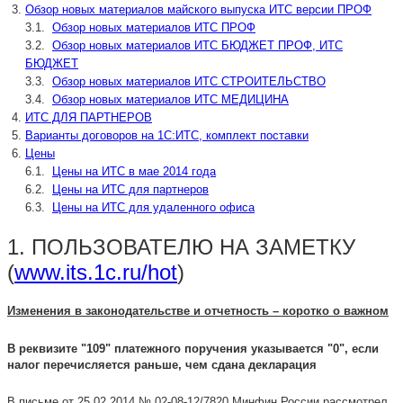
Обзор новых материалов майского выпуска ИТС версии ПРОФ
3.1.
Обзор новых материалов ИТС ПРОФ
3.2.
Обзор новых материалов ИТС БЮДЖЕТ ПРОФ, ИТС
БЮДЖЕТ
3.3.
Обзор новых материалов ИТС СТРОИТЕЛЬСТВО
3.4.
Обзор новых материалов ИТС МЕДИЦИНА
ИТС ДЛЯ ПАРТНЕРОВ
Варианты договоров на 1С:ИТС, комплект поставки
Цены
6.1.
Цены на ИТС в мае 2014 года
6.2.
Цены на ИТС для партнеров
6.3.
Цены на ИТС для удаленного офиса
1. ПОЛЬЗОВАТЕЛЮ НА ЗАМЕТКУ
(
www.its.1c.ru/hot
)
Изменения в законодательстве и отчетность – коротко о важном
В реквизите "109" платежного поручения указывается "0", если
налог перечисляется раньше, чем сдана декларация
В письме от 25.02.2014 № 02-08-12/7820 Минфин России рассмотрел