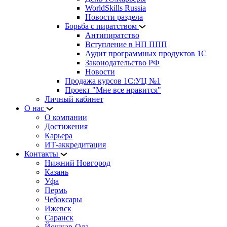
WorldSkills Russia
Новости раздела
Борьба с пиратством
Антипиратство
Вступление в НП ППП
Аудит программных продуктов 1С
Законодательство РФ
Новости
Продажа курсов 1С:УЦ №1
Проект "Мне все нравится"
Личный кабинет
О нас
О компании
Достижения
Карьера
ИТ-аккредитация
Контакты
Нижний Новгород
Казань
Уфа
Пермь
Чебоксары
Ижевск
Саранск
Йошкар-Ола