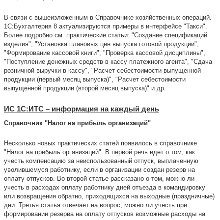
В связи с вышеизложенным в Справочнике хозяйственных операций.
1С:Бухгалтерия 8 актуализируются примеры в интерфейсе "Такси".
Более подробно см. практические статьи: "Создание спецификаций
изделия", "Установка плановых цен выпуска готовой продукции",
"Формирование кассовой книги", "Проверка кассовой дисциплины",
"Поступление денежных средств в кассу платежного агента", "Сдача
розничной выручки в кассу", "Расчет себестоимости выпущенной
продукции (первый месяц выпуска)", "Расчет себестоимости
выпущенной продукции (второй месяц выпуска)" и др.
ИС 1С:ИТС – информация на каждый день
Справочник "Налог на прибыль организаций"
Несколько новых практических статей появилось в cправочнике
"Налог на прибыль организаций". В первой речь идет о том, как
учесть компенсацию за неиспользованный отпуск, выплаченную
уволившемуся работнику, если в организации создан резерв на
оплату отпусков. Во второй статье рассказано о том, можно ли
учесть в расходах оплату работнику дней отъезда в командировку
или возвращения обратно, приходящихся на выходные (праздничные)
дни. Третья статья отвечает на вопрос, можно ли учесть при
формировании резерва на оплату отпусков возможные расходы на