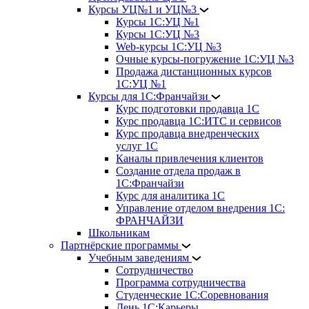
Курсы УЦ№1 и УЦ№3
Курсы 1С:УЦ №1
Курсы 1С:УЦ №3
Web-курсы 1С:УЦ №3
Очные курсы-погружение 1С:УЦ №3
Продажа дистанционных курсов
1С:УЦ №1
Курсы для 1С:Франчайзи
Курс подготовки продавца 1С
Курс продавца 1С:ИТС и сервисов
Курс продавца внедренческих
услуг 1С
Каналы привлечения клиентов
Создание отдела продаж в
1С:Франчайзи
Курс для аналитика 1С
Управление отделом внедрения 1С:
ФРАНЧАЙЗИ
Школьникам
Партнёрские программы
Учебным заведениям
Сотрудничество
Программа сотрудничества
Студенческие 1С:Соревнования
День 1С:Карьеры