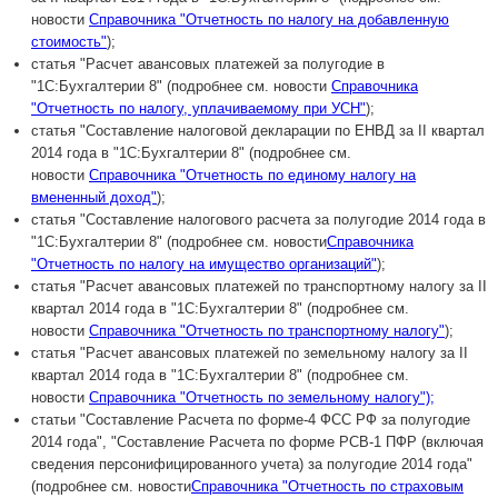
новости
Справочника "Отчетность по налогу на добавленную
стоимость"
);
статья "Расчет авансовых платежей за полугодие в
"1С:Бухгалтерии 8" (подробнее см. новости
Справочника
"Отчетность по налогу, уплачиваемому при УСН"
);
статья "Составление налоговой декларации по ЕНВД за II квартал
2014 года в "1С:Бухгалтерии 8" (подробнее см.
новости
Справочника "Отчетность по единому налогу на
вмененный доход"
);
статья "Составление налогового расчета за полугодие 2014 года в
"1С:Бухгалтерии 8" (подробнее см. новости
Справочника
"Отчетность по налогу на имущество организаций"
);
статья "Расчет авансовых платежей по транспортному налогу за II
квартал 2014 года в "1С:Бухгалтерии 8" (подробнее см.
новости
Справочника "Отчетность по транспортному налогу"
);
статья "Расчет авансовых платежей по земельному налогу за II
квартал 2014 года в "1С:Бухгалтерии 8" (подробнее см.
новости
Справочника "Отчетность по земельному налогу");
статьи "Составление Расчета по форме-4 ФСС РФ за полугодие
2014 года", "Составление Расчета по форме РСВ-1 ПФР (включая
сведения персонифицированного учета) за полугодие 2014 года"
(подробнее см. новости
Справочника "Отчетность по страховым