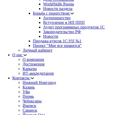
WorldSkills Russia
Новости раздела
Борьба с пиратством
Антипиратство
Вступление в НП ППП
Аудит программных продуктов 1С
Законодательство РФ
Новости
Продажа курсов 1С:УЦ №1
Проект "Мне все нравится"
Личный кабинет
О нас
О компании
Достижения
Карьера
ИТ-аккредитация
Контакты
Нижний Новгород
Казань
Уфа
Пермь
Чебоксары
Ижевск
Саранск
Йошкар-Ола