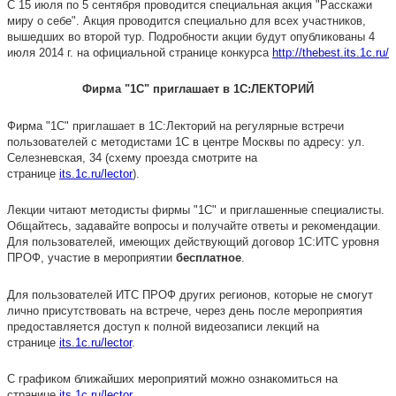
С 15 июля по 5 сентября проводится специальная акция "Расскажи
миру о себе". Акция проводится специально для всех участников,
вышедших во второй тур. Подробности акции будут опубликованы 4
июля 2014 г. на официальной странице конкурса
http://thebest.its.1c.ru/
Фирма "1С" приглашает в 1С:ЛЕКТОРИЙ
Фирма "1С" приглашает в 1С:Лекторий на регулярные встречи
пользователей с методистами 1С в центре Москвы по адресу: ул.
Селезневская, 34 (схему проезда смотрите на
странице
its.1c.ru/lector
).
Лекции читают методисты фирмы "1С" и приглашенные специалисты.
Общайтесь, задавайте вопросы и получайте ответы и рекомендации.
Для пользователей, имеющих действующий договор 1С:ИТС уровня
ПРОФ, участие в мероприятии
бесплатное
.
Для пользователей ИТС ПРОФ других регионов, которые не смогут
лично присутствовать на встрече, через день после мероприятия
предоставляется доступ к полной видеозаписи лекций на
странице
its.1c.ru/lector
.
С графиком ближайших мероприятий можно ознакомиться на
странице
its.1c.ru/lector
.