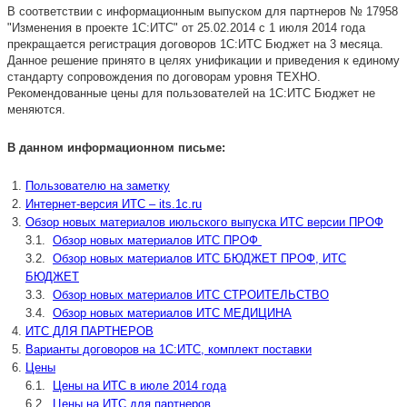
В соответствии с информационным выпуском для партнеров № 17958
"Изменения в проекте 1С:ИТС" от 25.02.2014 с 1 июля 2014 года
прекращается регистрация договоров 1С:ИТС Бюджет на 3 месяца.
Данное решение принято в целях унификации и приведения к единому
стандарту сопровождения по договорам уровня ТЕХНО.
Рекомендованные цены для пользователей на 1С:ИТС Бюджет не
меняются.
В данном информационном письме:
Пользователю на заметку
Интернет-версия ИТС – its.1c.ru
Обзор новых материалов июльского выпуска ИТС версии ПРОФ
3.1.
Обзор новых материалов ИТС ПРОФ
3.2.
Обзор новых материалов ИТС БЮДЖЕТ ПРОФ, ИТС
БЮДЖЕТ
3.3.
Обзор новых материалов ИТС СТРОИТЕЛЬСТВО
3.4.
Обзор новых материалов ИТС МЕДИЦИНА
ИТС ДЛЯ ПАРТНЕРОВ
Варианты договоров на 1С:ИТС, комплект поставки
Цены
6.1.
Цены на ИТС в июле 2014 года
6.2.
Цены на ИТС для партнеров