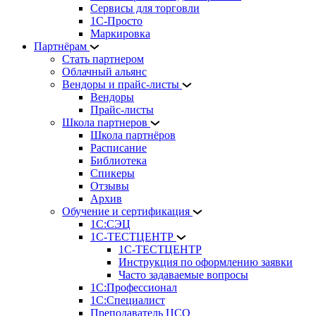
Сервисы для торговли
1С-Просто
Маркировка
Партнёрам
Стать партнером
Облачный альянс
Вендоры и прайс-листы
Вендоры
Прайс-листы
Школа партнеров
Школа партнёров
Расписание
Библиотека
Спикеры
Отзывы
Архив
Обучение и сертификация
1С:СЭЦ
1С-ТЕСТЦЕНТР
1С-ТЕСТЦЕНТР
Инструкция по оформлению заявки
Часто задаваемые вопросы
1С:Профессионал
1С:Специалист
Преподаватель ЦСО