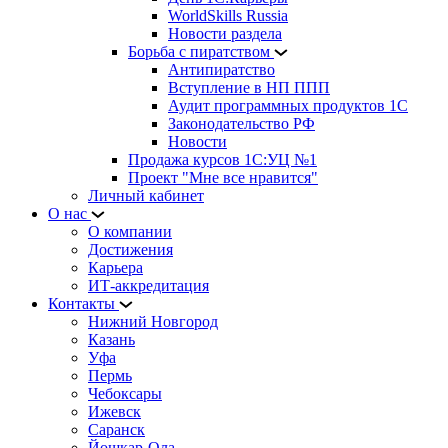
WorldSkills Russia
Новости раздела
Борьба с пиратством
Антипиратство
Вступление в НП ППП
Аудит программных продуктов 1С
Законодательство РФ
Новости
Продажа курсов 1С:УЦ №1
Проект "Мне все нравится"
Личный кабинет
О нас
О компании
Достижения
Карьера
ИТ-аккредитация
Контакты
Нижний Новгород
Казань
Уфа
Пермь
Чебоксары
Ижевск
Саранск
Йошкар-Ола