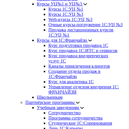
Курсы УЦ№1 и УЦ№3
Курсы 1С:УЦ №1
Курсы 1С:УЦ №3
Web-курсы 1С:УЦ №3
Очные курсы-погружение 1С:УЦ №3
Продажа дистанционных курсов
1С:УЦ №1
Курсы для 1С:Франчайзи
Курс подготовки продавца 1С
Курс продавца 1С:ИТС и сервисов
Курс продавца внедренческих
услуг 1С
Каналы привлечения клиентов
Создание отдела продаж в
1С:Франчайзи
Курс для аналитика 1С
Управление отделом внедрения 1С:
ФРАНЧАЙЗИ
Школьникам
Партнёрские программы
Учебным заведениям
Сотрудничество
Программа сотрудничества
Студенческие 1С:Соревнования
День 1С:Карьеры