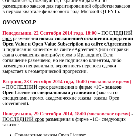
Ознакомьтесь, пожалуйста, с крайними датами по
размещению заказов для гарантированной обработки заказов
в первом квартале финансового года Microsoft Q1 FY15.
OV/OVS/OLP
Понедельник, 22 Сентября 2014 года, 18:00
–
ПОСЛЕДНИЙ
срок
размещения
новых соглашений/соглашений-продлений
Open Value и Open Value Subscription на сайте eAgreements
и подписания клиентом на сайте eAgreements (или отправки
скана соглашения дистрибутором в Ирландию). Если
соглашение размещено, но не подписано клиентом, либо
размещено неправильно, вероятность переноса сделки
вырастает в геометрической прогрессии.
Вторник, 23 Сентября 2014 года, 16:00 (московское время)
–
ПОСЛЕДНИЙ срок
размещения в фирме «1С»
заказов
Open License со специальными условиями
(заказы со
спецценами, промо, академические заказы, заказы Open
Government).
Понедельник, 29 Сентября 2014, 18:00 (московское время)
-
ПОСЛЕДНИЙ срок
размещения в фирме «1С» следующих
заказов:
Стандартные заказы Open License;