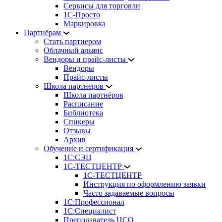
Сервисы для торговли
1С-Просто
Маркировка
Партнёрам
Стать партнером
Облачный альянс
Вендоры и прайс-листы
Вендоры
Прайс-листы
Школа партнеров
Школа партнёров
Расписание
Библиотека
Спикеры
Отзывы
Архив
Обучение и сертификация
1С:СЭЦ
1С-ТЕСТЦЕНТР
1С-ТЕСТЦЕНТР
Инструкция по оформлению заявки
Часто задаваемые вопросы
1С:Профессионал
1С:Специалист
Преподаватель ЦСО