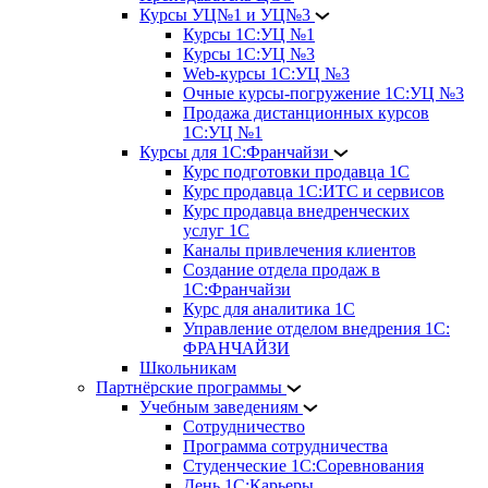
Курсы УЦ№1 и УЦ№3
Курсы 1С:УЦ №1
Курсы 1С:УЦ №3
Web-курсы 1С:УЦ №3
Очные курсы-погружение 1С:УЦ №3
Продажа дистанционных курсов
1С:УЦ №1
Курсы для 1С:Франчайзи
Курс подготовки продавца 1С
Курс продавца 1С:ИТС и сервисов
Курс продавца внедренческих
услуг 1С
Каналы привлечения клиентов
Создание отдела продаж в
1С:Франчайзи
Курс для аналитика 1С
Управление отделом внедрения 1С:
ФРАНЧАЙЗИ
Школьникам
Партнёрские программы
Учебным заведениям
Сотрудничество
Программа сотрудничества
Студенческие 1С:Соревнования
День 1С:Карьеры