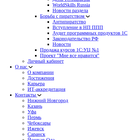
WorldSkills Russia
Новости раздела
Борьба с пиратством
Антипиратство
Вступление в НП ППП
Аудит программных продуктов 1С
Законодательство РФ
Новости
Продажа курсов 1С:УЦ №1
Проект "Мне все нравится"
Личный кабинет
О нас
О компании
Достижения
Карьера
ИТ-аккредитация
Контакты
Нижний Новгород
Казань
Уфа
Пермь
Чебоксары
Ижевск
Саранск
Йошкар-Ола