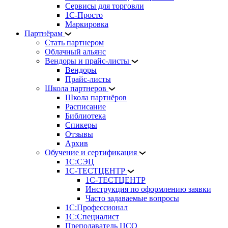
Сервисы для торговли
1С-Просто
Маркировка
Партнёрам
Стать партнером
Облачный альянс
Вендоры и прайс-листы
Вендоры
Прайс-листы
Школа партнеров
Школа партнёров
Расписание
Библиотека
Спикеры
Отзывы
Архив
Обучение и сертификация
1С:СЭЦ
1С-ТЕСТЦЕНТР
1С-ТЕСТЦЕНТР
Инструкция по оформлению заявки
Часто задаваемые вопросы
1С:Профессионал
1С:Специалист
Преподаватель ЦСО