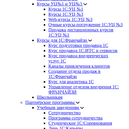
Курсы УЦ№1 и УЦ№3
Курсы 1С:УЦ №1
Курсы 1С:УЦ №3
Web-курсы 1С:УЦ №3
Очные курсы-погружение 1С:УЦ №3
Продажа дистанционных курсов
1С:УЦ №1
Курсы для 1С:Франчайзи
Курс подготовки продавца 1С
Курс продавца 1С:ИТС и сервисов
Курс продавца внедренческих
услуг 1С
Каналы привлечения клиентов
Создание отдела продаж в
1С:Франчайзи
Курс для аналитика 1С
Управление отделом внедрения 1С:
ФРАНЧАЙЗИ
Школьникам
Партнёрские программы
Учебным заведениям
Сотрудничество
Программа сотрудничества
Студенческие 1С:Соревнования
День 1С:Карьеры