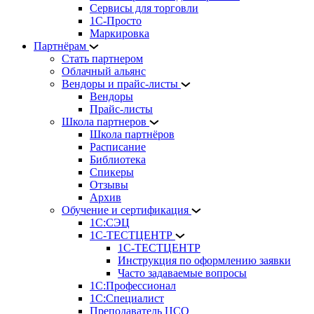
Сервисы для торговли
1С-Просто
Маркировка
Партнёрам
Стать партнером
Облачный альянс
Вендоры и прайс-листы
Вендоры
Прайс-листы
Школа партнеров
Школа партнёров
Расписание
Библиотека
Спикеры
Отзывы
Архив
Обучение и сертификация
1С:СЭЦ
1С-ТЕСТЦЕНТР
1С-ТЕСТЦЕНТР
Инструкция по оформлению заявки
Часто задаваемые вопросы
1С:Профессионал
1С:Специалист
Преподаватель ЦСО