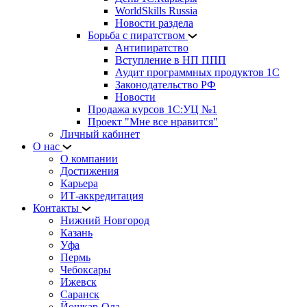
WorldSkills Russia
Новости раздела
Борьба с пиратством
Антипиратство
Вступление в НП ППП
Аудит программных продуктов 1С
Законодательство РФ
Новости
Продажа курсов 1С:УЦ №1
Проект "Мне все нравится"
Личный кабинет
О нас
О компании
Достижения
Карьера
ИТ-аккредитация
Контакты
Нижний Новгород
Казань
Уфа
Пермь
Чебоксары
Ижевск
Саранск
Йошкар-Ола