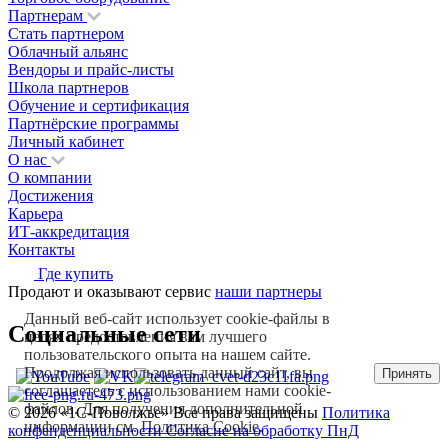
Партнерам
Стать партнером
Облачный альянс
Вендоры и прайс-листы
Школа партнеров
Обучение и сертификация
Партнёрские программы
Личный кабинет
О нас
О компании
Достижения
Карьера
ИТ-аккредитация
Контакты
Где купить
Продают и оказывают сервис
наши партнеры
Данный веб-сайт использует cookie-файлы в
Социальные сети
целях предоставления вам лучшего
пользовательского опыта на нашем сайте.
Продолжая использовать данный сайт, вы
Принять
соглашаетесь с использованием нами cookie-
файлов. Для получения дополнительной
© 2026 «1С‑Поволжье» Все права защищены
Политика
информации см.
Политика Cookie
.
конфенденциальности
Согласие на обработку ПнД