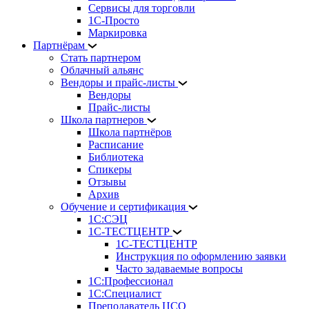
Сервисы для торговли
1С-Просто
Маркировка
Партнёрам
Стать партнером
Облачный альянс
Вендоры и прайс-листы
Вендоры
Прайс-листы
Школа партнеров
Школа партнёров
Расписание
Библиотека
Спикеры
Отзывы
Архив
Обучение и сертификация
1С:СЭЦ
1С-ТЕСТЦЕНТР
1С-ТЕСТЦЕНТР
Инструкция по оформлению заявки
Часто задаваемые вопросы
1С:Профессионал
1С:Специалист
Преподаватель ЦСО