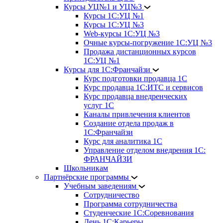
Курсы УЦ№1 и УЦ№3
Курсы 1С:УЦ №1
Курсы 1С:УЦ №3
Web-курсы 1С:УЦ №3
Очные курсы-погружение 1С:УЦ №3
Продажа дистанционных курсов
1С:УЦ №1
Курсы для 1С:Франчайзи
Курс подготовки продавца 1С
Курс продавца 1С:ИТС и сервисов
Курс продавца внедренческих
услуг 1С
Каналы привлечения клиентов
Создание отдела продаж в
1С:Франчайзи
Курс для аналитика 1С
Управление отделом внедрения 1С:
ФРАНЧАЙЗИ
Школьникам
Партнёрские программы
Учебным заведениям
Сотрудничество
Программа сотрудничества
Студенческие 1С:Соревнования
День 1С:Карьеры