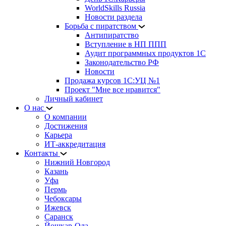
WorldSkills Russia
Новости раздела
Борьба с пиратством
Антипиратство
Вступление в НП ППП
Аудит программных продуктов 1С
Законодательство РФ
Новости
Продажа курсов 1С:УЦ №1
Проект "Мне все нравится"
Личный кабинет
О нас
О компании
Достижения
Карьера
ИТ-аккредитация
Контакты
Нижний Новгород
Казань
Уфа
Пермь
Чебоксары
Ижевск
Саранск
Йошкар-Ола