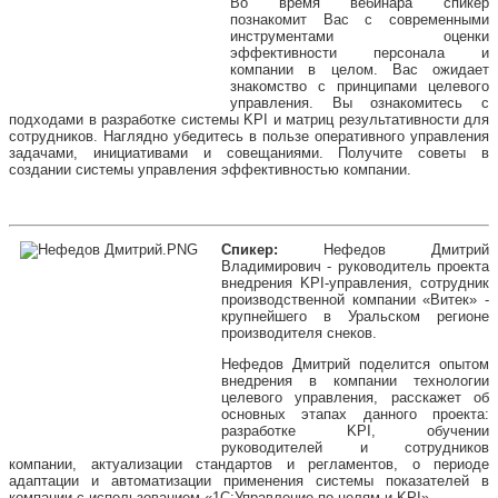
Во время вебинара спикер
познакомит Вас с современными
инструментами оценки
эффективности персонала и
компании в целом. Вас ожидает
знакомство с принципами целевого
управления. Вы ознакомитесь с
подходами в разработке системы KPI и матриц результативности для
сотрудников. Наглядно убедитесь в пользе оперативного управления
задачами, инициативами и совещаниями. Получите советы в
создании системы управления эффективностью компании.
Спикер:
Нефедов Дмитрий
Владимирович - руководитель проекта
внедрения KPI-управления, сотрудник
производственной компании «Витек» -
крупнейшего в Уральском регионе
производителя снеков.
Нефедов Дмитрий поделится опытом
внедрения в компании технологии
целевого управления, расскажет об
основных этапах данного проекта:
разработке KPI, обучении
руководителей и сотрудников
компании, актуализации стандартов и регламентов, о периоде
адаптации и автоматизации применения системы показателей в
компании с использованием «1С:Управление по целям и KPI».