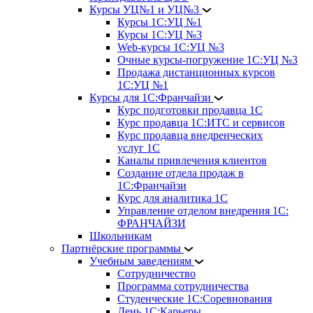
Курсы УЦ№1 и УЦ№3
Курсы 1С:УЦ №1
Курсы 1С:УЦ №3
Web-курсы 1С:УЦ №3
Очные курсы-погружение 1С:УЦ №3
Продажа дистанционных курсов
1С:УЦ №1
Курсы для 1С:Франчайзи
Курс подготовки продавца 1С
Курс продавца 1С:ИТС и сервисов
Курс продавца внедренческих
услуг 1С
Каналы привлечения клиентов
Создание отдела продаж в
1С:Франчайзи
Курс для аналитика 1С
Управление отделом внедрения 1С:
ФРАНЧАЙЗИ
Школьникам
Партнёрские программы
Учебным заведениям
Сотрудничество
Программа сотрудничества
Студенческие 1С:Соревнования
День 1С:Карьеры