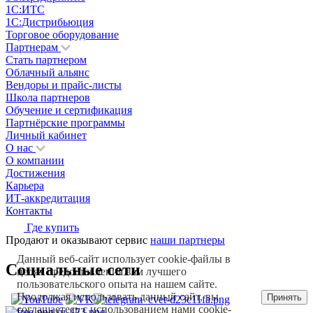
1С:ИТС
1С:Дистрибьюция
Торговое оборудование
Партнерам
Стать партнером
Облачный альянс
Вендоры и прайс-листы
Школа партнеров
Обучение и сертификация
Партнёрские программы
Личный кабинет
О нас
О компании
Достижения
Карьера
ИТ-аккредитация
Контакты
Где купить
Продают и оказывают сервис
наши партнеры
Данный веб-сайт использует cookie-файлы в
Социальные сети
целях предоставления вам лучшего
пользовательского опыта на нашем сайте.
Продолжая использовать данный сайт, вы
Принять
соглашаетесь с использованием нами cookie-