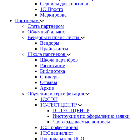
Сервисы для торговли
1С-Просто
Маркировка
Партнёрам
Стать партнером
Облачный альянс
Вендоры и прайс-листы
Вендоры
Прайс-листы
Школа партнеров
Школа партнёров
Расписание
Библиотека
Спикеры
Отзывы
Архив
Обучение и сертификация
1С:СЭЦ
1С-ТЕСТЦЕНТР
1С-ТЕСТЦЕНТР
Инструкция по оформлению заявки
Часто задаваемые вопросы
1С:Профессионал
1С:Специалист
Преподаватель ЦСО