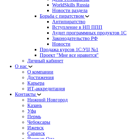
WorldSkills Russia
Новости раздела
Борьба с пиратством
Антипиратство
Вступление в НП ППП
Аудит программных продуктов 1С
Законодательство РФ
Новости
Продажа курсов 1С:УЦ №1
Проект "Мне все нравится"
Личный кабинет
О нас
О компании
Достижения
Карьера
ИТ-аккредитация
Контакты
Нижний Новгород
Казань
Уфа
Пермь
Чебоксары
Ижевск
Саранск
Йошкар-Ола