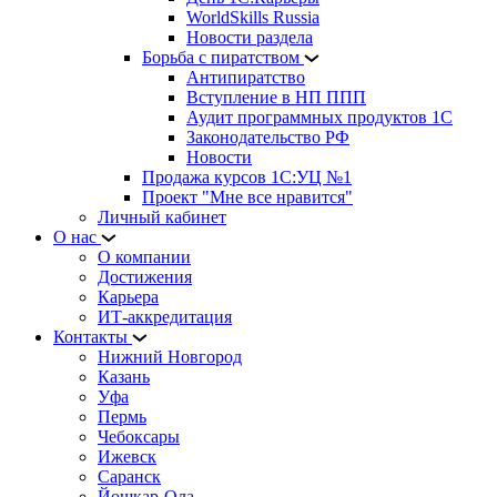
WorldSkills Russia
Новости раздела
Борьба с пиратством
Антипиратство
Вступление в НП ППП
Аудит программных продуктов 1С
Законодательство РФ
Новости
Продажа курсов 1С:УЦ №1
Проект "Мне все нравится"
Личный кабинет
О нас
О компании
Достижения
Карьера
ИТ-аккредитация
Контакты
Нижний Новгород
Казань
Уфа
Пермь
Чебоксары
Ижевск
Саранск
Йошкар-Ола