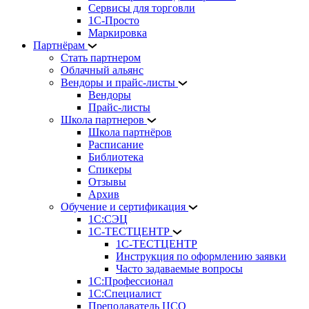
Сервисы для торговли
1С-Просто
Маркировка
Партнёрам
Стать партнером
Облачный альянс
Вендоры и прайс-листы
Вендоры
Прайс-листы
Школа партнеров
Школа партнёров
Расписание
Библиотека
Спикеры
Отзывы
Архив
Обучение и сертификация
1С:СЭЦ
1С-ТЕСТЦЕНТР
1С-ТЕСТЦЕНТР
Инструкция по оформлению заявки
Часто задаваемые вопросы
1С:Профессионал
1С:Специалист
Преподаватель ЦСО