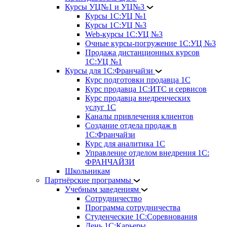
Курсы УЦ№1 и УЦ№3
Курсы 1С:УЦ №1
Курсы 1С:УЦ №3
Web-курсы 1С:УЦ №3
Очные курсы-погружение 1С:УЦ №3
Продажа дистанционных курсов
1С:УЦ №1
Курсы для 1С:Франчайзи
Курс подготовки продавца 1С
Курс продавца 1С:ИТС и сервисов
Курс продавца внедренческих
услуг 1С
Каналы привлечения клиентов
Создание отдела продаж в
1С:Франчайзи
Курс для аналитика 1С
Управление отделом внедрения 1С:
ФРАНЧАЙЗИ
Школьникам
Партнёрские программы
Учебным заведениям
Сотрудничество
Программа сотрудничества
Студенческие 1С:Соревнования
День 1С:Карьеры