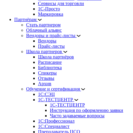
Сервисы для торговли
1С-Просто
Маркировка
Партнёрам
Стать партнером
Облачный альянс
Вендоры и прайс-листы
Вендоры
Прайс-листы
Школа партнеров
Школа партнёров
Расписание
Библиотека
Спикеры
Отзывы
Архив
Обучение и сертификация
1С:СЭЦ
1С-ТЕСТЦЕНТР
1С-ТЕСТЦЕНТР
Инструкция по оформлению заявки
Часто задаваемые вопросы
1С:Профессионал
1С:Специалист
Преподаватель ЦСО