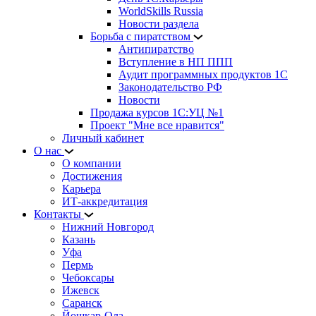
WorldSkills Russia
Новости раздела
Борьба с пиратством
Антипиратство
Вступление в НП ППП
Аудит программных продуктов 1С
Законодательство РФ
Новости
Продажа курсов 1С:УЦ №1
Проект "Мне все нравится"
Личный кабинет
О нас
О компании
Достижения
Карьера
ИТ-аккредитация
Контакты
Нижний Новгород
Казань
Уфа
Пермь
Чебоксары
Ижевск
Саранск
Йошкар-Ола