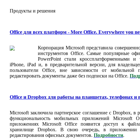
Продукты и решения
Office для всех платформ - More Office. Everywhere you nee
Корпорация Microsoft представила совершенн
инструментов Office. Самые популярные оф
PowerPoint стали кроссплатформенными и 
iPhone
,
iPad
и, в предварительной версии, для владельц
пользователи Office, вне зависимости от мобильной 
редактировать документы даже без подписки на Office.
Подр
Office и Dropbox для работы на планшетах, телефонах и 
Microsoft заключила партнерское соглашение с Dropbox, в 
функциональность мобильных приложений Microsoft O
приложениях Microsoft Office появится доступ к файл
хранилище Dropbox. В свою очередь, в приложении 
редактирования офисных документов.
Подробности
.