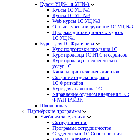
Курсы УЦ№1 и УЦ№3
Курсы 1С:УЦ №1
Курсы 1С:УЦ №3
Web-курсы 1С:УЦ №3
Очные курсы-погружение 1С:УЦ №3
Продажа дистанционных курсов
1С:УЦ №1
Курсы для 1С:Франчайзи
Курс подготовки продавца 1С
Курс продавца 1С:ИТС и сервисов
Курс продавца внедренческих
услуг 1С
Каналы привлечения клиентов
Создание отдела продаж в
1С:Франчайзи
Курс для аналитика 1С
Управление отделом внедрения 1С:
ФРАНЧАЙЗИ
Школьникам
Партнёрские программы
Учебным заведениям
Сотрудничество
Программа сотрудничества
Студенческие 1С:Соревнования
День 1С:Карьеры