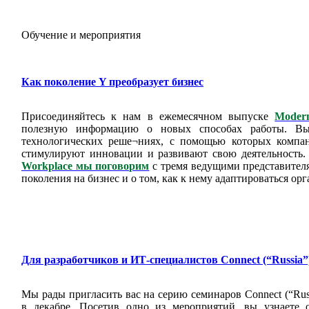
Обучение и мероприятия
Как поколение Y преобразует бизнес
Присоединяйтесь к нам в ежемесячном выпуске
Moder
полезную информацию о новых способах работы. Вы 
технологических реше¬ниях, с помощью которых компан
стимулируют инновации и развивают свою деятельность
Workplace мы поговорим
с тремя ведущими представител
поколения на бизнес и о том, как к нему адаптироваться ор
Для разработчиков и ИТ-специалистов Connect (“Russia”
Мы рады пригласить вас на серию семинаров Connect (“Russ
в декабре. Посетив одно из мероприятий, вы узнаете