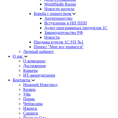
WorldSkills Russia
Новости раздела
Борьба с пиратством
Антипиратство
Вступление в НП ППП
Аудит программных продуктов 1С
Законодательство РФ
Новости
Продажа курсов 1С:УЦ №1
Проект "Мне все нравится"
Личный кабинет
О нас
О компании
Достижения
Карьера
ИТ-аккредитация
Контакты
Нижний Новгород
Казань
Уфа
Пермь
Чебоксары
Ижевск
Саранск
Йошкар-Ола