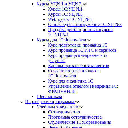
Курсы УЦ№1 и УЦ№3
Курсы 1С:УЦ №1
Курсы 1С:УЦ №3
Web-курсы 1С:УЦ №3
Очные курсы-погружение 1С:УЦ №3
Продажа дистанционных курсов
1С:УЦ №1
Курсы для 1С:Франчайзи
Курс подготовки продавца 1С
Курс продавца 1С:ИТС и сервисов
Курс продавца внедренческих
услуг 1С
Каналы привлечения клиентов
Создание отдела продаж в
1С:Франчайзи
Курс для аналитика 1С
Управление отделом внедрения 1С:
ФРАНЧАЙЗИ
Школьникам
Партнёрские программы
Учебным заведениям
Сотрудничество
Программа сотрудничества
Студенческие 1С:Соревнования
День 1С:Карьеры