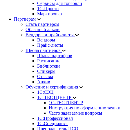
Сервисы для торговли
1С-Просто
Маркировка
Партнёрам
Стать партнером
Облачный альянс
Вендоры и прайс-листы
Вендоры
Прайс-листы
Школа партнеров
Школа партнёров
Расписание
Библиотека
Спикеры
Отзывы
Архив
Обучение и сертификация
1С:СЭЦ
1С-ТЕСТЦЕНТР
1С-ТЕСТЦЕНТР
Инструкция по оформлению заявки
Часто задаваемые вопросы
1С:Профессионал
1С:Специалист
Преподаватель ЦСО