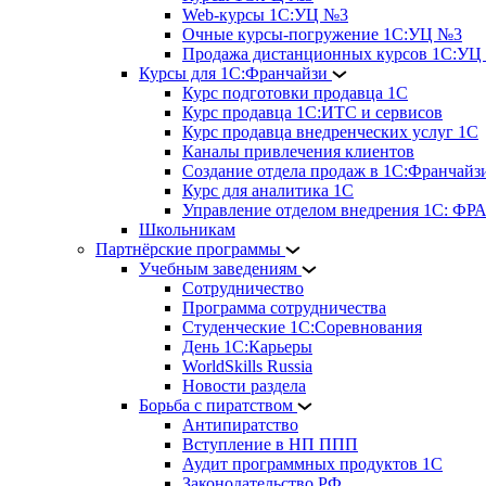
Web-курсы 1С:УЦ №3
Очные курсы-погружение 1С:УЦ №3
Продажа дистанционных курсов 1С:УЦ
Курсы для 1С:Франчайзи
Курс подготовки продавца 1С
Курс продавца 1С:ИТС и сервисов
Курс продавца внедренческих услуг 1С
Каналы привлечения клиентов
Создание отдела продаж в 1С:Франчайз
Курс для аналитика 1С
Управление отделом внедрения 1С: 
Школьникам
Партнёрские программы
Учебным заведениям
Сотрудничество
Программа сотрудничества
Студенческие 1С:Соревнования
День 1С:Карьеры
WorldSkills Russia
Новости раздела
Борьба с пиратством
Антипиратство
Вступление в НП ППП
Аудит программных продуктов 1С
Законодательство РФ