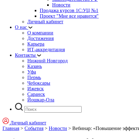
Новости
Продажа курсов 1С:УЦ №1
Проект "Мне все нравится"
Личный кабинет
О нас
О компании
Достижения
Карьера
ИТ-аккредитация
Контакты
Нижний Новгород
Казань
Уфа
Пермь
Чебоксары
Ижевск
Саранск
Йошкар-Ола
Личный кабинет
Главная
>
События
>
Новости
>
Вебинар: «Повышение эффекти