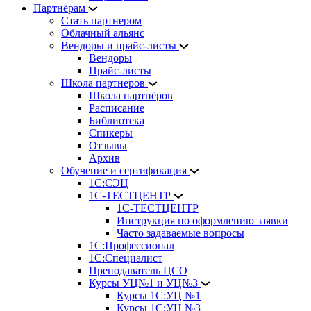
Партнёрам
Стать партнером
Облачный альянс
Вендоры и прайс-листы
Вендоры
Прайс-листы
Школа партнеров
Школа партнёров
Расписание
Библиотека
Спикеры
Отзывы
Архив
Обучение и сертификация
1С:СЭЦ
1С-ТЕСТЦЕНТР
1С-ТЕСТЦЕНТР
Инструкция по оформлению заявки
Часто задаваемые вопросы
1С:Профессионал
1С:Специалист
Преподаватель ЦСО
Курсы УЦ№1 и УЦ№3
Курсы 1С:УЦ №1
Курсы 1С:УЦ №3