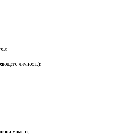
гов;
ряющего личность);
любой момент;