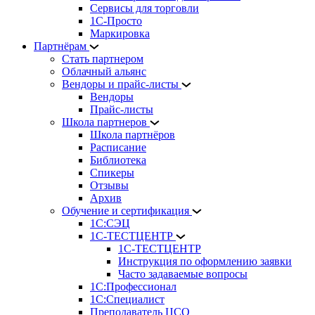
Сервисы для торговли
1С-Просто
Маркировка
Партнёрам
Стать партнером
Облачный альянс
Вендоры и прайс-листы
Вендоры
Прайс-листы
Школа партнеров
Школа партнёров
Расписание
Библиотека
Спикеры
Отзывы
Архив
Обучение и сертификация
1С:СЭЦ
1С-ТЕСТЦЕНТР
1С-ТЕСТЦЕНТР
Инструкция по оформлению заявки
Часто задаваемые вопросы
1С:Профессионал
1С:Специалист
Преподаватель ЦСО