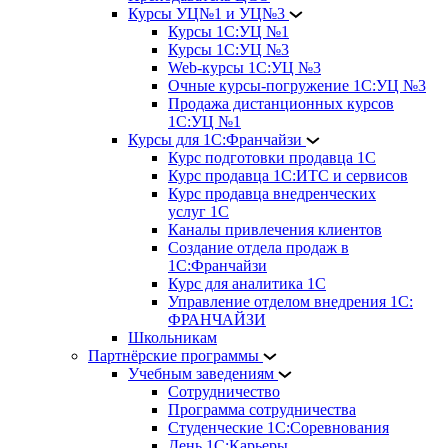
Курсы УЦ№1 и УЦ№3
Курсы 1С:УЦ №1
Курсы 1С:УЦ №3
Web-курсы 1С:УЦ №3
Очные курсы-погружение 1С:УЦ №3
Продажа дистанционных курсов
1С:УЦ №1
Курсы для 1С:Франчайзи
Курс подготовки продавца 1С
Курс продавца 1С:ИТС и сервисов
Курс продавца внедренческих
услуг 1С
Каналы привлечения клиентов
Создание отдела продаж в
1С:Франчайзи
Курс для аналитика 1С
Управление отделом внедрения 1С:
ФРАНЧАЙЗИ
Школьникам
Партнёрские программы
Учебным заведениям
Сотрудничество
Программа сотрудничества
Студенческие 1С:Соревнования
День 1С:Карьеры