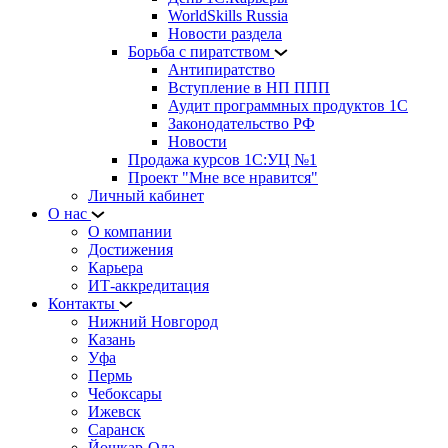
WorldSkills Russia
Новости раздела
Борьба с пиратством
Антипиратство
Вступление в НП ППП
Аудит программных продуктов 1С
Законодательство РФ
Новости
Продажа курсов 1С:УЦ №1
Проект "Мне все нравится"
Личный кабинет
О нас
О компании
Достижения
Карьера
ИТ-аккредитация
Контакты
Нижний Новгород
Казань
Уфа
Пермь
Чебоксары
Ижевск
Саранск
Йошкар-Ола