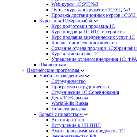
Web-курсы 1С:УЦ №3
Очные курсы-погружение 1С:УЦ №3
Продажа дистанционных курсов 1С:УЦ
Курсы для 1С:Франчайзи
Курс подготовки продавца 1С
Курс продавца 1С:ИТС и сервисов
Курс продавца внедренческих услуг 1С
Каналы привлечения клиентов
Создание отдела продаж в 1С:Франчайз
Курс для аналитика 1С
Управление отделом внедрения 1С: 
Школьникам
Партнёрские программы
Учебным заведениям
Сотрудничество
Программа сотрудничества
Студенческие 1С:Соревнования
День 1С:Карьеры
WorldSkills Russia
Новости раздела
Борьба с пиратством
Антипиратство
Вступление в НП ППП
Аудит программных продуктов 1С
Законодательство РФ