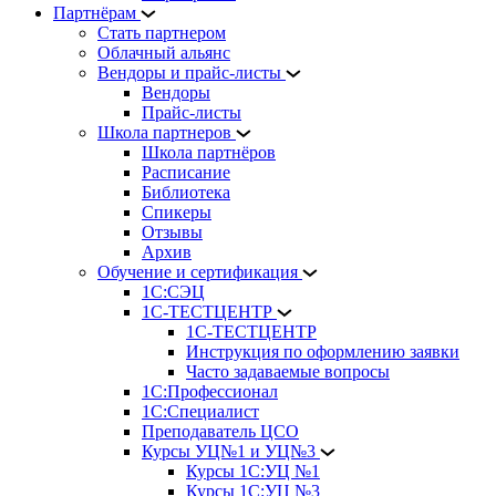
Партнёрам
Стать партнером
Облачный альянс
Вендоры и прайс-листы
Вендоры
Прайс-листы
Школа партнеров
Школа партнёров
Расписание
Библиотека
Спикеры
Отзывы
Архив
Обучение и сертификация
1С:СЭЦ
1С-ТЕСТЦЕНТР
1С-ТЕСТЦЕНТР
Инструкция по оформлению заявки
Часто задаваемые вопросы
1С:Профессионал
1С:Специалист
Преподаватель ЦСО
Курсы УЦ№1 и УЦ№3
Курсы 1С:УЦ №1
Курсы 1С:УЦ №3