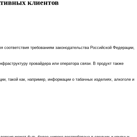
ативных клиентов
для соответствия требованиям законодательства Российской Федерации,
нфраструктуру провайдера или оператора связи. В продукт также
ии, такой как, например, информации о табачных изделиях, алкоголе и
ая версия может быть более широко востребована в средних и крупных