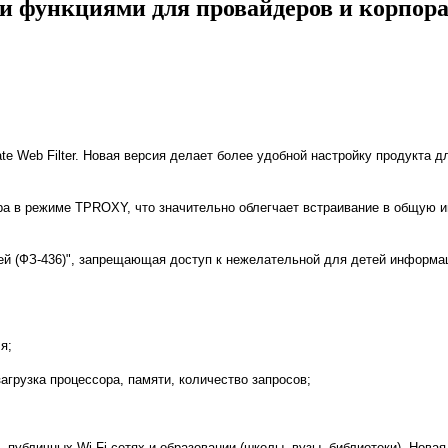
ыми функциями для провайдеров и корпор
e Web Filter. Новая версия делает более удобной настройку продукта 
ера в режиме TPROXY, что значительно облегчает встраивание в общую и
ей (ФЗ-436)", запрещающая доступ к нежелательной для детей информац
я;
агрузка процессора, памяти, количество запросов;
и, публичных Wi-Fi сетях и образовании (школы, вузы, библиотеки). Нов