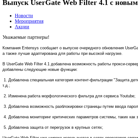
Выпуск UserGate Web Filter 4.1 с нов
Новости
Мероприятия
Акции
Уважаемые партнеры!
Компания
Entensys
сообщает о выпуске очередного обновления UserGat
а также лучше адаптирована для работы при высокой нагрузке.
В UserGate Web Filter 4.1 добавлена возможность работы прокси-серв
добавлены следующие новые функции:
1. Добавлена специальная категория контент-фильтрации "Защита дет
т.д.;
2. Изменена работа морфологического фильтра для сервиса Youtube;
3. Добавлена возможность разблокировки страницы путем ввода парол
4. Добавлена мониторинг критических параметров системы, таких как з
5. Добавлена защита от перегрузок в крупных сетях;
UserGate Web Filter уже широко используется в сетях операторов связ