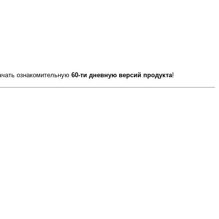
качать ознакомительную
60-ти дневную версий продукта
!