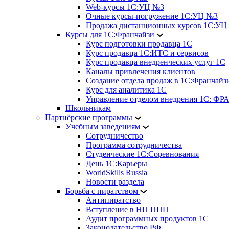
Web-курсы 1С:УЦ №3
Очные курсы-погружение 1С:УЦ №3
Продажа дистанционных курсов 1С:УЦ
Курсы для 1С:Франчайзи
Курс подготовки продавца 1С
Курс продавца 1С:ИТС и сервисов
Курс продавца внедренческих услуг 1С
Каналы привлечения клиентов
Создание отдела продаж в 1С:Франчайз
Курс для аналитика 1С
Управление отделом внедрения 1С: 
Школьникам
Партнёрские программы
Учебным заведениям
Сотрудничество
Программа сотрудничества
Студенческие 1С:Соревнования
День 1С:Карьеры
WorldSkills Russia
Новости раздела
Борьба с пиратством
Антипиратство
Вступление в НП ППП
Аудит программных продуктов 1С
Законодательство РФ