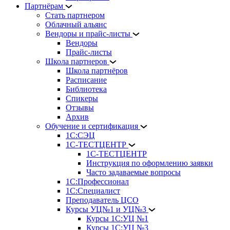
Партнёрам
Стать партнером
Облачный альянс
Вендоры и прайс-листы
Вендоры
Прайс-листы
Школа партнеров
Школа партнёров
Расписание
Библиотека
Спикеры
Отзывы
Архив
Обучение и сертификация
1С:СЭЦ
1С-ТЕСТЦЕНТР
1С-ТЕСТЦЕНТР
Инструкция по оформлению заявки
Часто задаваемые вопросы
1С:Профессионал
1С:Специалист
Преподаватель ЦСО
Курсы УЦ№1 и УЦ№3
Курсы 1С:УЦ №1
Курсы 1С:УЦ №3