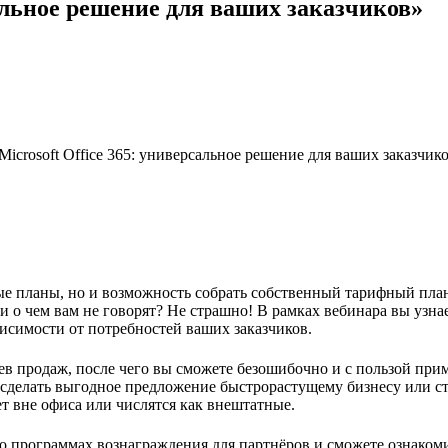
сальное решение для ваших заказчиков»
Microsoft
Office
365: универсальное решение для ваших заказчико
ные планы, но и возможность собрать собственный тарифный план
 ни о чем вам не говорят? Не страшно! В рамках вебинара вы узн
исимости от потребностей ваших заказчиков.
ев продаж, после чего вы сможете безошибочно и с пользой при
, сделать выгодное предложение быстрорастущему бизнесу или с
т вне офиса или числятся как внештатные.
 о программах вознаграждения для партнёров и сможете ознаком