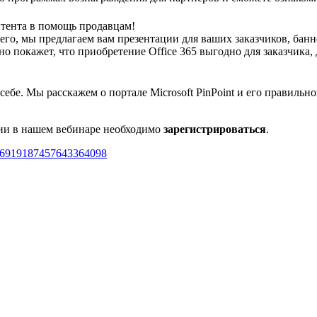
нтента в помощь продавцам!
о, мы предлагаем вам презентации для ваших заказчиков, банне
дно покажет, что приобретение Office 365 выгодно для заказчик
о себе. Мы расскажем о портале
Microsoft
PinPoint
и его правильн
ии в нашем вебинаре необходимо
зарегистрироваться
.
ter/6919187457643364098