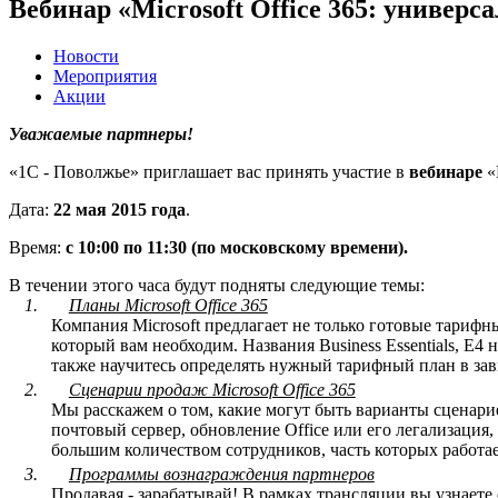
Вебинар «Microsoft Office 365: универ
Новости
Мероприятия
Акции
Уважаемые партнеры!
«1С - Поволжье» приглашает вас принять участие в
вебинаре
«
Дата:
22 мая 2015 года
.
Время:
с 10:00 по 11:30 (по московскому времени).
В течении этого часа будут подняты следующие темы:
1.
Планы Microsoft Office 365
Компания Microsoft предлагает не только готовые тариф
который вам необходим. Названия Business Essentials, E4
также научитесь определять нужный тарифный план в зав
2.
Сценарии продаж Microsoft Office 365
Мы расскажем о том, какие могут быть варианты сценари
почтовый сервер, обновление Office или его легализация
большим количеством сотрудников, часть которых работае
3.
Программы вознаграждения партнеров
Продавая - зарабатывай! В рамках трансляции вы узнаете