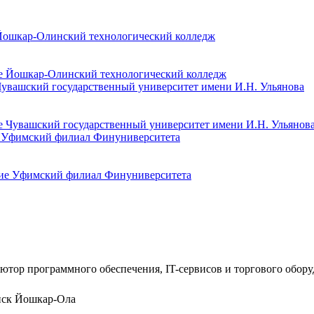
 Йошкар-Олинский технологический колледж
Чувашский государственный университет имени И.Н. Ульянова
е Уфимский филиал Финуниверситета
ютор программного обеспечения, IT-сервисов и торгового обор
нск
Йошкар-Ола