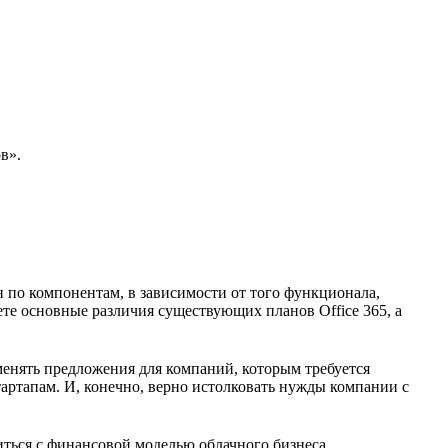
в».
 по компонентам, в зависимости от того функционала,
аете основные различия существующих планов Office 365, а
менять предложения для компаний, которым требуется
тартапам. И, конечно, верно истолковать нужды компании с
иться с финансовой моделью облачного бизнеса.