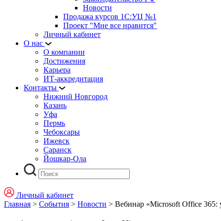
Новости
Продажа курсов 1С:УЦ №1
Проект "Мне все нравится"
Личный кабинет
О нас
О компании
Достижения
Карьера
ИТ-аккредитация
Контакты
Нижний Новгород
Казань
Уфа
Пермь
Чебоксары
Ижевск
Саранск
Йошкар-Ола
Личный кабинет
Главная
>
События
>
Новости
>
Вебинар «Microsoft Office 365