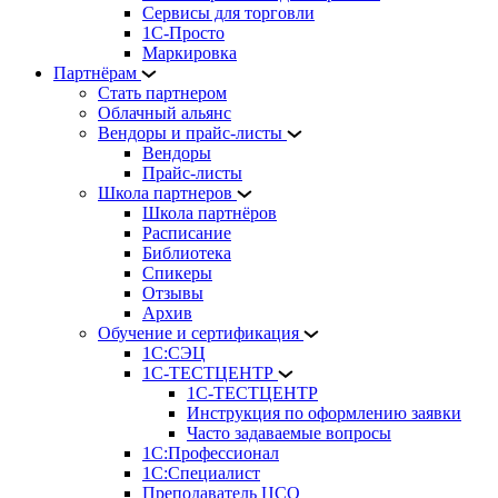
Сервисы для торговли
1С-Просто
Маркировка
Партнёрам
Стать партнером
Облачный альянс
Вендоры и прайс-листы
Вендоры
Прайс-листы
Школа партнеров
Школа партнёров
Расписание
Библиотека
Спикеры
Отзывы
Архив
Обучение и сертификация
1С:СЭЦ
1С-ТЕСТЦЕНТР
1С-ТЕСТЦЕНТР
Инструкция по оформлению заявки
Часто задаваемые вопросы
1С:Профессионал
1С:Специалист
Преподаватель ЦСО