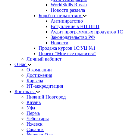
WorldSkills Russia
Новости раздела
Борьба с пиратством
Антипиратство
Вступление в НП ППП
Аудит программных продуктов 1С
Законодательство РФ
Новости
Продажа курсов 1С:УЦ №1
Проект "Мне все нравится"
Личный кабинет
О нас
О компании
Достижения
Карьера
ИТ-аккредитация
Контакты
Нижний Новгород
Казань
Уфа
Пермь
Чебоксары
Ижевск
Саранск
Йошкар-Ола