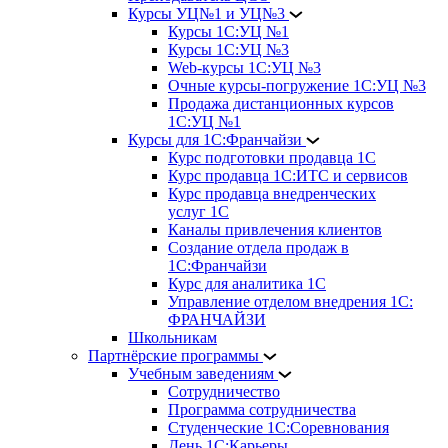
Курсы УЦ№1 и УЦ№3
Курсы 1С:УЦ №1
Курсы 1С:УЦ №3
Web-курсы 1С:УЦ №3
Очные курсы-погружение 1С:УЦ №3
Продажа дистанционных курсов
1С:УЦ №1
Курсы для 1С:Франчайзи
Курс подготовки продавца 1С
Курс продавца 1С:ИТС и сервисов
Курс продавца внедренческих
услуг 1С
Каналы привлечения клиентов
Создание отдела продаж в
1С:Франчайзи
Курс для аналитика 1С
Управление отделом внедрения 1С:
ФРАНЧАЙЗИ
Школьникам
Партнёрские программы
Учебным заведениям
Сотрудничество
Программа сотрудничества
Студенческие 1С:Соревнования
День 1С:Карьеры