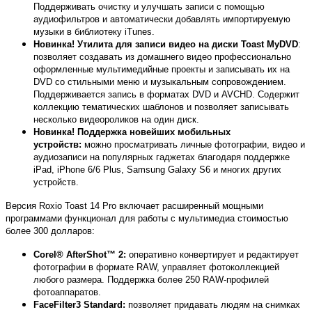
Поддерживать очистку и улучшать записи с помощью
аудиофильтров и автоматически добавлять импортируемую
музыки в библиотеку iTunes.
Новинка! Утилита для записи видео на диски Toast MyDVD
:
позволяет создавать из домашнего видео профессионально
оформленные мультимедийные проекты и записывать их на
DVD со стильными меню и музыкальным сопровождением.
Поддерживается запись в форматах DVD и AVCHD. Содержит
коллекцию тематических шаблонов и позволяет записывать
несколько видеороликов на один диск.
Новинка! Поддержка новейших мобильных
устройств:
можно просматривать личные фотографии, видео и
аудиозаписи на популярных гаджетах благодаря поддержке
iPad, iPhone 6/6 Plus, Samsung Galaxy S6 и многих других
устройств.
Версия Roxio Toast 14 Pro включает расширенный мощными
программами функционал для работы с мультимедиа стоимостью
более 300 долларов:
Corel® AfterShot™ 2:
оперативно конвертирует и редактирует
фотографии в формате RAW, управляет фотоколлекцией
любого размера. Поддержка более 250 RAW-профилей
фотоаппаратов.
FaceFilter3 Standard:
позволяет придавать людям на снимках