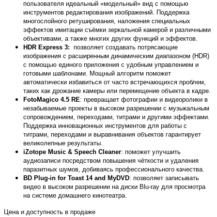
пользователя идеальный «модельный» вид с помощью
инструментов редактирования изображений. Поддержка
многослойного ретуширования, наложения специальных
эффектов имитации съёмки зеркальной камерой и различными
объективами, а также многих других функций и эффектов.
HDR Express 3:
позволяет создавать потрясающие
изображения с расширенным динамическим диапазоном (HDR)
с помощью единого приложения с удобным управлением и
готовыми шаблонами. Мощный алгоритм поможет
автоматически избавиться от часто встречающихся проблем,
таких как дрожание камеры или перемещение объекта в кадре.
FotoMagico 4.5 RE
: превращает фотографии и видеоролики в
незабываемые проекты в высоком разрешении с музыкальным
сопровождением, переходами, титрами и другими эффектами.
Поддержка инновационных инструментов для работы с
титрами, переходами и выравнивания объектов гарантирует
великолепные результаты.
iZotope Music & Speech Cleaner
: поможет улучшить
аудиозаписи посредством повышения чёткости и удаления
паразитных шумов, добиваясь профессионального качества.
BD Plug-in for Toast 14 and MyDVD
: позволяет записывать
видео в высоком разрешении на диски Blu-ray для просмотра
на системе домашнего кинотеатра.
Цена и доступность в продаже