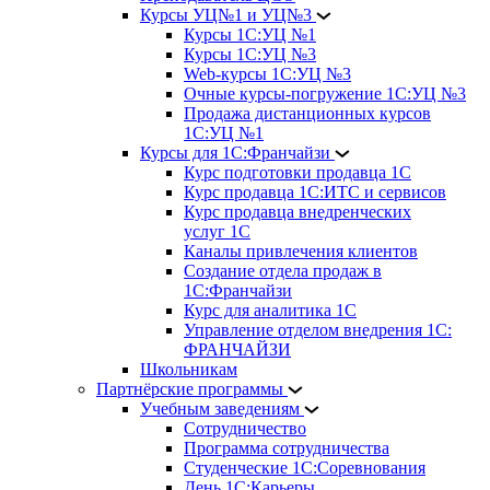
Курсы УЦ№1 и УЦ№3
Курсы 1С:УЦ №1
Курсы 1С:УЦ №3
Web-курсы 1С:УЦ №3
Очные курсы-погружение 1С:УЦ №3
Продажа дистанционных курсов
1С:УЦ №1
Курсы для 1С:Франчайзи
Курс подготовки продавца 1С
Курс продавца 1С:ИТС и сервисов
Курс продавца внедренческих
услуг 1С
Каналы привлечения клиентов
Создание отдела продаж в
1С:Франчайзи
Курс для аналитика 1С
Управление отделом внедрения 1С:
ФРАНЧАЙЗИ
Школьникам
Партнёрские программы
Учебным заведениям
Сотрудничество
Программа сотрудничества
Студенческие 1С:Соревнования
День 1С:Карьеры