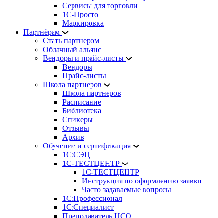
Сервисы для торговли
1С-Просто
Маркировка
Партнёрам
Стать партнером
Облачный альянс
Вендоры и прайс-листы
Вендоры
Прайс-листы
Школа партнеров
Школа партнёров
Расписание
Библиотека
Спикеры
Отзывы
Архив
Обучение и сертификация
1С:СЭЦ
1С-ТЕСТЦЕНТР
1С-ТЕСТЦЕНТР
Инструкция по оформлению заявки
Часто задаваемые вопросы
1С:Профессионал
1С:Специалист
Преподаватель ЦСО