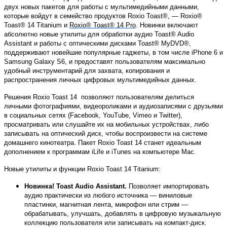
двух новых пакетов для работы с мультимедийными данными,
которые войдут в семейство продуктов Roxio Toast®, — Roxio®
Toast® 14 Titanium и
Roxio® Toast® 14 Pro
. Новинки включают
абсолютно новые утилиты для обработки аудио Toast® Audio
Assistant и работы с оптическими дисками Toast® MyDVD®,
поддерживают новейшие популярные гаджеты, в том числе iPhone 6 и
Samsung Galaxy S6, и предоставят пользователям максимально
удобный инструментарий для захвата, копирования и
распространения личных цифровых мультимедийных данных.
Решения Roxio Toast 14
позволяют пользователям делиться
личными фотографиями, видеороликами и аудиозаписями с друзьями
в социальных сетях (Facebook, YouTube, Vimeo и Twitter),
просматривать или слушайте их на мобильных устройствах, либо
записывать на оптический диск, чтобы воспроизвести на системе
домашнего кинотеатра. Пакет Roxio Toast 14 станет идеальным
дополнением к программам iLife и iTunes на компьютере Mac.
Новые утилиты и функции Roxio Toast 14 Titanium:
Новинка! Toast Audio Assistant.
Позволяет импортировать
аудио практически из любого источника — виниловые
пластинки, магнитная лента, микрофон или стрим —
обрабатывать, улучшать, добавлять в цифровую музыкальную
коллекцию пользователя или записывать на компакт-диск.