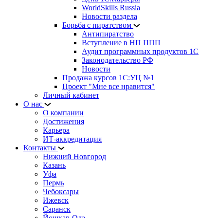
WorldSkills Russia
Новости раздела
Борьба с пиратством
Антипиратство
Вступление в НП ППП
Аудит программных продуктов 1С
Законодательство РФ
Новости
Продажа курсов 1С:УЦ №1
Проект "Мне все нравится"
Личный кабинет
О нас
О компании
Достижения
Карьера
ИТ-аккредитация
Контакты
Нижний Новгород
Казань
Уфа
Пермь
Чебоксары
Ижевск
Саранск
Йошкар-Ола