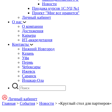
Новости
Продажа курсов 1С:УЦ №1
Проект "Мне все нравится"
Личный кабинет
О нас
О компании
Достижения
Карьера
ИТ-аккредитация
Контакты
Нижний Новгород
Казань
Уфа
Пермь
Чебоксары
Ижевск
Саранск
Йошкар-Ола
Личный кабинет
Главная
>
События
>
Новости
>
«Круглый стол для партнеров»