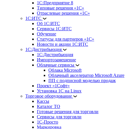
1С:Предприятие 8
Типовые решения «1С»
Отраслевые решения «1С»
1С:ИТС
Об 1С:ИТС
Сервисы 1С:ИТС
Обучение
Статусы для партнеров «1С»
Новости и акции 1С:ИТС
1С:Дистрибьюция
1С:Дистрибьюция
Импортозамещение
Облачные сервисы
Облака Microsoft
Облачный акселератор Microsoft Azure
ПП с подписной моделью продаж
Проект «1Софт»
Установка 1С на Linux
Торговое оборудование
Кассы
Каталог ТО
Готовые решения для торговли
Сервисы для торговли
1С-Просто
Маркировка