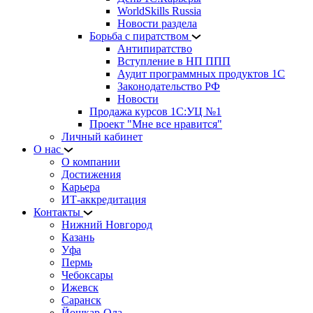
WorldSkills Russia
Новости раздела
Борьба с пиратством
Антипиратство
Вступление в НП ППП
Аудит программных продуктов 1С
Законодательство РФ
Новости
Продажа курсов 1С:УЦ №1
Проект "Мне все нравится"
Личный кабинет
О нас
О компании
Достижения
Карьера
ИТ-аккредитация
Контакты
Нижний Новгород
Казань
Уфа
Пермь
Чебоксары
Ижевск
Саранск
Йошкар-Ола