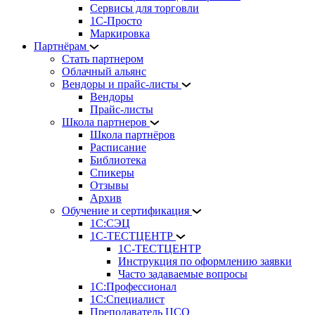
Сервисы для торговли
1С-Просто
Маркировка
Партнёрам
Стать партнером
Облачный альянс
Вендоры и прайс-листы
Вендоры
Прайс-листы
Школа партнеров
Школа партнёров
Расписание
Библиотека
Спикеры
Отзывы
Архив
Обучение и сертификация
1С:СЭЦ
1С-ТЕСТЦЕНТР
1С-ТЕСТЦЕНТР
Инструкция по оформлению заявки
Часто задаваемые вопросы
1С:Профессионал
1С:Специалист
Преподаватель ЦСО