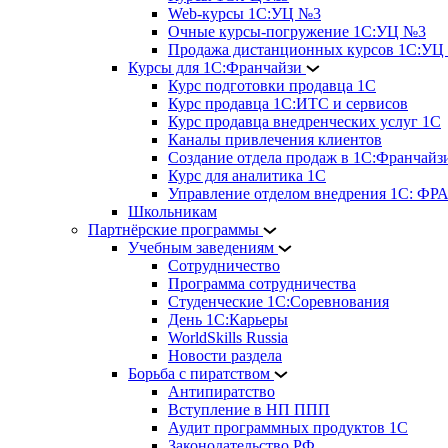
Web-курсы 1С:УЦ №3
Очные курсы-погружение 1С:УЦ №3
Продажа дистанционных курсов 1С:УЦ
Курсы для 1С:Франчайзи
Курс подготовки продавца 1С
Курс продавца 1С:ИТС и сервисов
Курс продавца внедренческих услуг 1С
Каналы привлечения клиентов
Создание отдела продаж в 1С:Франчайз
Курс для аналитика 1С
Управление отделом внедрения 1С: 
Школьникам
Партнёрские программы
Учебным заведениям
Сотрудничество
Программа сотрудничества
Студенческие 1С:Соревнования
День 1С:Карьеры
WorldSkills Russia
Новости раздела
Борьба с пиратством
Антипиратство
Вступление в НП ППП
Аудит программных продуктов 1С
Законодательство РФ