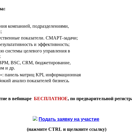
ра:
ния компанией, подразделениями,
;
ественные показатели. СМАРТ-задачи;
езультативность и эффективность;
ю системы целевого управления в
;
BPM
,
BSC
,
CRM
, бюджетирование,
м и др.
»: панель матриц
KPI
, информационная
бокий анализ показателей бизнеса
.
тие в вебинаре
БЕСПЛАТНОЕ
, по предварительной регистр
Подать заявку на участие
(нажмите
CTRL
и щелкните ссылку)