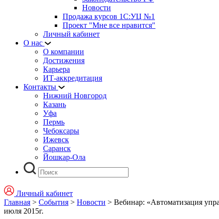
Новости
Продажа курсов 1С:УЦ №1
Проект "Мне все нравится"
Личный кабинет
О нас
О компании
Достижения
Карьера
ИТ-аккредитация
Контакты
Нижний Новгород
Казань
Уфа
Пермь
Чебоксары
Ижевск
Саранск
Йошкар-Ола
Личный кабинет
Главная
>
События
>
Новости
>
Вебинар: «Автоматизация упра
июля 2015г.