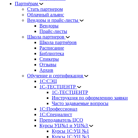
Партнёрам
Стать партнером
Облачный альянс
Вендоры и прайс-листы
Вендоры
Прайс-листы
Школа партнеров
Школа партнёров
Расписание
Библиотека
Спикеры
Отзывы
Архив
Обучение и сертификация
1С:СЭЦ
1С-ТЕСТЦЕНТР
1С-ТЕСТЦЕНТР
Инструкция по оформлению заявки
Часто задаваемые вопросы
1С:Профессионал
1С:Специалист
Преподаватель ЦСО
Курсы УЦ№1 и УЦ№3
Курсы 1С:УЦ №1
Курсы 1С:УЦ №3