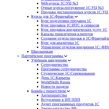
Web-курсы 1С:УЦ №3
Очные курсы-погружение 1С:УЦ №3
Продажа дистанционных курсов 1С:УЦ
Курсы для 1С:Франчайзи
Курс подготовки продавца 1С
Курс продавца 1С:ИТС и сервисов
Курс продавца внедренческих услуг 1С
Каналы привлечения клиентов
Создание отдела продаж в 1С:Франчайз
Курс для аналитика 1С
Управление отделом внедрения 1С: 
Школьникам
Партнёрские программы
Учебным заведениям
Сотрудничество
Программа сотрудничества
Студенческие 1С:Соревнования
День 1С:Карьеры
WorldSkills Russia
Новости раздела
Борьба с пиратством
Антипиратство
Вступление в НП ППП
Аудит программных продуктов 1С
Законодательство РФ