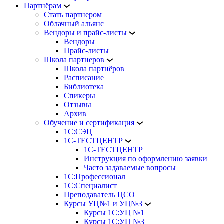
Партнёрам
Стать партнером
Облачный альянс
Вендоры и прайс-листы
Вендоры
Прайс-листы
Школа партнеров
Школа партнёров
Расписание
Библиотека
Спикеры
Отзывы
Архив
Обучение и сертификация
1С:СЭЦ
1С-ТЕСТЦЕНТР
1С-ТЕСТЦЕНТР
Инструкция по оформлению заявки
Часто задаваемые вопросы
1С:Профессионал
1С:Специалист
Преподаватель ЦСО
Курсы УЦ№1 и УЦ№3
Курсы 1С:УЦ №1
Курсы 1С:УЦ №3