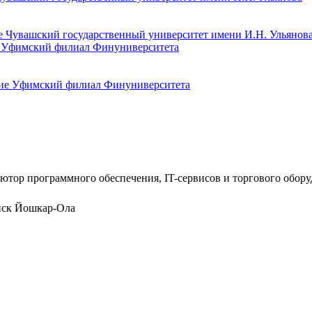
е Уфимский филиал Финуниверситета
ютор программного обеспечения, IT-сервисов и торгового обор
нск
Йошкар-Ола