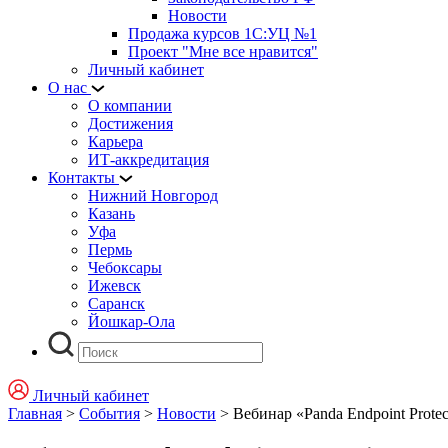
Новости
Продажа курсов 1С:УЦ №1
Проект "Мне все нравится"
Личный кабинет
О нас
О компании
Достижения
Карьера
ИТ-аккредитация
Контакты
Нижний Новгород
Казань
Уфа
Пермь
Чебоксары
Ижевск
Саранск
Йошкар-Ола
Личный кабинет
Главная
>
События
>
Новости
>
Вебинар «Panda Endpoint Prote