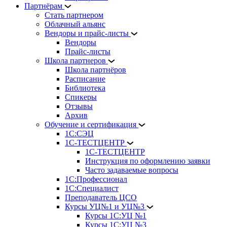
Партнёрам
Стать партнером
Облачный альянс
Вендоры и прайс-листы
Вендоры
Прайс-листы
Школа партнеров
Школа партнёров
Расписание
Библиотека
Спикеры
Отзывы
Архив
Обучение и сертификация
1С:СЭЦ
1С-ТЕСТЦЕНТР
1С-ТЕСТЦЕНТР
Инструкция по оформлению заявки
Часто задаваемые вопросы
1С:Профессионал
1С:Специалист
Преподаватель ЦСО
Курсы УЦ№1 и УЦ№3
Курсы 1С:УЦ №1
Курсы 1С:УЦ №3