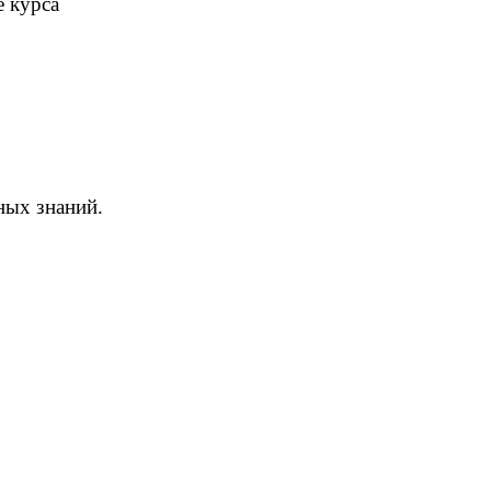
е курса
ных знаний.