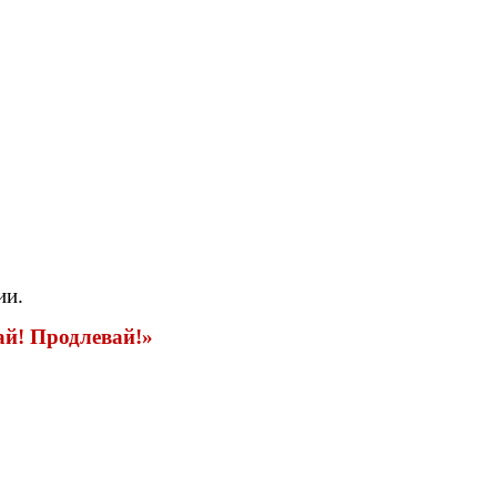
ии.
ай! Продлевай!»