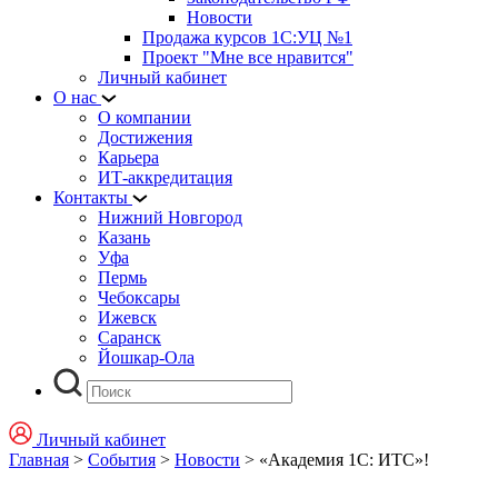
Новости
Продажа курсов 1С:УЦ №1
Проект "Мне все нравится"
Личный кабинет
О нас
О компании
Достижения
Карьера
ИТ-аккредитация
Контакты
Нижний Новгород
Казань
Уфа
Пермь
Чебоксары
Ижевск
Саранск
Йошкар-Ола
Личный кабинет
Главная
>
События
>
Новости
>
«Академия 1С: ИТС»!