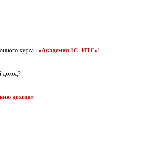
онного курса :
«Академия 1С: ИТС»
!
й доход?
ению дохода»