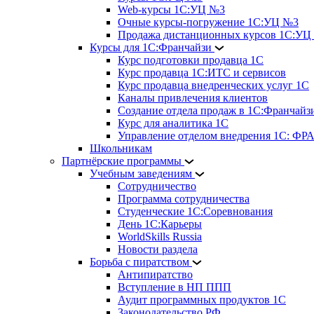
Web-курсы 1С:УЦ №3
Очные курсы-погружение 1С:УЦ №3
Продажа дистанционных курсов 1С:УЦ
Курсы для 1С:Франчайзи
Курс подготовки продавца 1С
Курс продавца 1С:ИТС и сервисов
Курс продавца внедренческих услуг 1С
Каналы привлечения клиентов
Создание отдела продаж в 1С:Франчайз
Курс для аналитика 1С
Управление отделом внедрения 1С: 
Школьникам
Партнёрские программы
Учебным заведениям
Сотрудничество
Программа сотрудничества
Студенческие 1С:Соревнования
День 1С:Карьеры
WorldSkills Russia
Новости раздела
Борьба с пиратством
Антипиратство
Вступление в НП ППП
Аудит программных продуктов 1С
Законодательство РФ