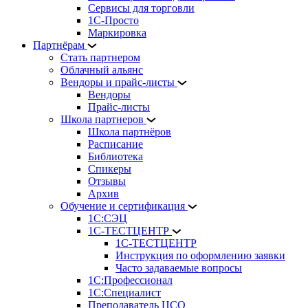
Сервисы для торговли
1С-Просто
Маркировка
Партнёрам
Стать партнером
Облачный альянс
Вендоры и прайс-листы
Вендоры
Прайс-листы
Школа партнеров
Школа партнёров
Расписание
Библиотека
Спикеры
Отзывы
Архив
Обучение и сертификация
1С:СЭЦ
1С-ТЕСТЦЕНТР
1С-ТЕСТЦЕНТР
Инструкция по оформлению заявки
Часто задаваемые вопросы
1С:Профессионал
1С:Специалист
Преподаватель ЦСО