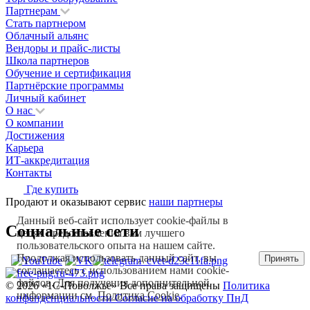
Партнерам
Стать партнером
Облачный альянс
Вендоры и прайс-листы
Школа партнеров
Обучение и сертификация
Партнёрские программы
Личный кабинет
О нас
О компании
Достижения
Карьера
ИТ-аккредитация
Контакты
Где купить
Продают и оказывают сервис
наши партнеры
Данный веб-сайт использует cookie-файлы в
Социальные сети
целях предоставления вам лучшего
пользовательского опыта на нашем сайте.
Продолжая использовать данный сайт, вы
Принять
соглашаетесь с использованием нами cookie-
файлов. Для получения дополнительной
© 2026 «1С‑Поволжье» Все права защищены
Политика
информации см.
Политика Cookie
.
конфенденциальности
Согласие на обработку ПнД