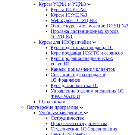
Курсы УЦ№1 и УЦ№3
Курсы 1С:УЦ №1
Курсы 1С:УЦ №3
Web-курсы 1С:УЦ №3
Очные курсы-погружение 1С:УЦ №3
Продажа дистанционных курсов
1С:УЦ №1
Курсы для 1С:Франчайзи
Курс подготовки продавца 1С
Курс продавца 1С:ИТС и сервисов
Курс продавца внедренческих
услуг 1С
Каналы привлечения клиентов
Создание отдела продаж в
1С:Франчайзи
Курс для аналитика 1С
Управление отделом внедрения 1С:
ФРАНЧАЙЗИ
Школьникам
Партнёрские программы
Учебным заведениям
Сотрудничество
Программа сотрудничества
Студенческие 1С:Соревнования
День 1С:Карьеры