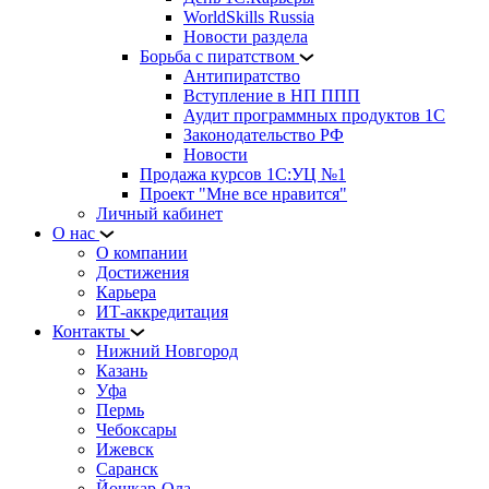
WorldSkills Russia
Новости раздела
Борьба с пиратством
Антипиратство
Вступление в НП ППП
Аудит программных продуктов 1С
Законодательство РФ
Новости
Продажа курсов 1С:УЦ №1
Проект "Мне все нравится"
Личный кабинет
О нас
О компании
Достижения
Карьера
ИТ-аккредитация
Контакты
Нижний Новгород
Казань
Уфа
Пермь
Чебоксары
Ижевск
Саранск
Йошкар-Ола