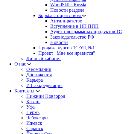
WorldSkills Russia
Новости раздела
Борьба с пиратством
Антипиратство
Вступление в НП ППП
Аудит программных продуктов 1С
Законодательство РФ
Новости
Продажа курсов 1С:УЦ №1
Проект "Мне все нравится"
Личный кабинет
О нас
О компании
Достижения
Карьера
ИТ-аккредитация
Контакты
Нижний Новгород
Казань
Уфа
Пермь
Чебоксары
Ижевск
Саранск
Йошкар-Ола