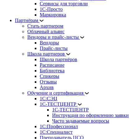
Сервисы для торговли
1С-Просто
Маркировка
Партнёрам
Стать партнером
Облачный альянс
Вендоры и прайс-листы
Вендоры
Прайс-листы
Школа партнеров
Школа партнёров
Расписание
Библиотека
Спикеры
Отзывы
Архив
Обучение и сертификация
1С:СЭЦ
1С-ТЕСТЦЕНТР
1С-ТЕСТЦЕНТР
Инструкция по оформлению заявки
Часто задаваемые вопросы
1С:Профессионал
1С:Специалист
Преподаватель ЦСО