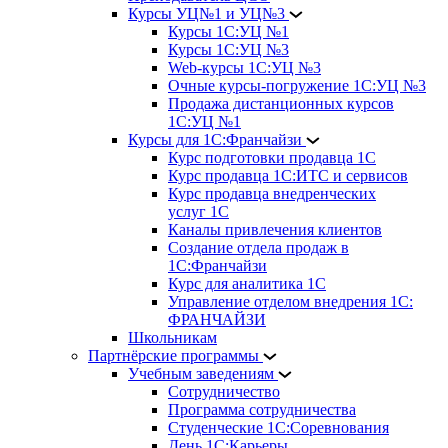
Курсы УЦ№1 и УЦ№3
Курсы 1С:УЦ №1
Курсы 1С:УЦ №3
Web-курсы 1С:УЦ №3
Очные курсы-погружение 1С:УЦ №3
Продажа дистанционных курсов
1С:УЦ №1
Курсы для 1С:Франчайзи
Курс подготовки продавца 1С
Курс продавца 1С:ИТС и сервисов
Курс продавца внедренческих
услуг 1С
Каналы привлечения клиентов
Создание отдела продаж в
1С:Франчайзи
Курс для аналитика 1С
Управление отделом внедрения 1С:
ФРАНЧАЙЗИ
Школьникам
Партнёрские программы
Учебным заведениям
Сотрудничество
Программа сотрудничества
Студенческие 1С:Соревнования
День 1С:Карьеры