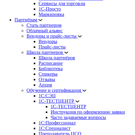
Сервисы для торговли
1С-Просто
Маркировка
Партнёрам
Стать партнером
Облачный альянс
Вендоры и прайс-листы
Вендоры
Прайс-листы
Школа партнеров
Школа партнёров
Расписание
Библиотека
Спикеры
Отзывы
Архив
Обучение и сертификация
1С:СЭЦ
1С-ТЕСТЦЕНТР
1С-ТЕСТЦЕНТР
Инструкция по оформлению заявки
Часто задаваемые вопросы
1С:Профессионал
1С:Специалист
Преподаватель ЦСО