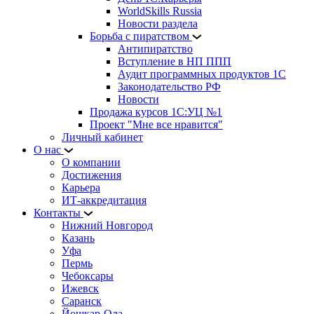
WorldSkills Russia
Новости раздела
Борьба с пиратством
Антипиратство
Вступление в НП ППП
Аудит программных продуктов 1С
Законодательство РФ
Новости
Продажа курсов 1С:УЦ №1
Проект "Мне все нравится"
Личный кабинет
О нас
О компании
Достижения
Карьера
ИТ-аккредитация
Контакты
Нижний Новгород
Казань
Уфа
Пермь
Чебоксары
Ижевск
Саранск
Йошкар-Ола