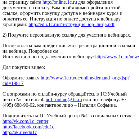
на страницу сайта
http://online.1c.ru
для оформления
документов на оплату. Вам необходимо пройти по этой
ссылке, оформить покупку доступа к вебинарам курса и
оплатить ее. Инструкция по оплате доступа к вебинару
юр.лицами:
http://edu.1c.ru/Инструкция_юр_лица.pdf
2) Получите персональную ссылку для участия в вебинарах.
После оплаты вам придет письмо с регистрационной ссылкой
на вебинар. Подробнее см.
Инструкцию по подключению к вебинару:
http://www.1c.ru/news
Для покупки видео:
Оформите заявку
http://www.1c.ru/uc/online/demand_orgs.jsp?
cid=19817
С вопросами по онлайн-курсу обращайтесь в 1С:Учебный
центр №1 по e-mail:
uc1_online@1c.ru
или по телефону: +7
(495) 688-90-02, контактное лицо – Наталия Софьина.
Подпишитесь на 1С:Учебный центр №1 в социальных сетях:
http://vk.com/1c_center
http://facebook.com/edu1c
http://ok.ru/edu1c