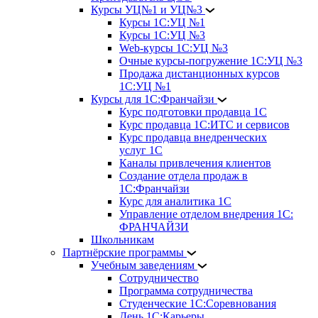
Курсы УЦ№1 и УЦ№3
Курсы 1С:УЦ №1
Курсы 1С:УЦ №3
Web-курсы 1С:УЦ №3
Очные курсы-погружение 1С:УЦ №3
Продажа дистанционных курсов
1С:УЦ №1
Курсы для 1С:Франчайзи
Курс подготовки продавца 1С
Курс продавца 1С:ИТС и сервисов
Курс продавца внедренческих
услуг 1С
Каналы привлечения клиентов
Создание отдела продаж в
1С:Франчайзи
Курс для аналитика 1С
Управление отделом внедрения 1С:
ФРАНЧАЙЗИ
Школьникам
Партнёрские программы
Учебным заведениям
Сотрудничество
Программа сотрудничества
Студенческие 1С:Соревнования
День 1С:Карьеры