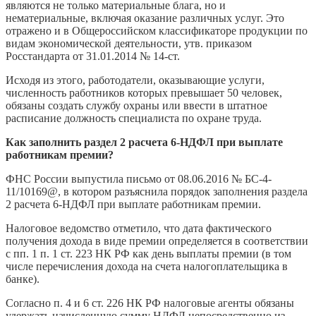
являются не только материальные блага, но и
нематериальные, включая оказание различных услуг. Это
отражено и в Общероссийском классификаторе продукции по
видам экономической деятельности, утв. приказом
Росстандарта от 31.01.2014 № 14-ст.
Исходя из этого, работодатели, оказывающие услуги,
численность работников которых превышает 50 человек,
обязаны создать службу охраны или ввести в штатное
расписание должность специалиста по охране труда.
Как заполнить раздел 2 расчета 6-НДФЛ при выплате
работникам премии?
ФНС России выпустила письмо от 08.06.2016 № БС-4-
11/10169@, в котором разъяснила порядок заполнения раздела
2 расчета 6-НДФЛ при выплате работникам премии.
Налоговое ведомство отметило, что дата фактического
получения дохода в виде премии определяется в соответствии
с пп. 1 п. 1 ст. 223 НК РФ как день выплаты премии (в том
числе перечисления дохода на счета налогоплательщика в
банке).
Согласно п. 4 и 6 ст. 226 НК РФ налоговые агенты обязаны
удержать начисленную сумму НДФЛ непосредственно из