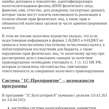
ошибка допущена в показателях, идентифицирующих
налогоплательщиков-физлиц (ИНН физического лица,
фамилия, имя, отчество, дата рождения, паспортные данные),
которые также могут повлечь невозможность реализации в
полном объеме прав физических лиц, а также прав и
обязанностей налоговых органов (в части администрирования
налога).
В этом же письме налоговое ведомство указало, что если
недостоверная информация в формах 2-НДФЛ и 6-НДФЛ не
привела к неисчислению (частичному исчислению) налога, к
неблагоприятным последствиям для бюджета, а также
нарушению прав физических лиц, то налоговому органу при
рассмотрении дела о взыскании санкции за налоговое
правонарушение необходимо учитывать п. 1 ст. 112 НК РФ,
которым установлены обстоятельства, смягчающие
ответственность за совершение налогового правонарушения.
Система "1С:Предприятие" – возможности
программы
В программе "1С:Бухгалтерия 8" (начиная с релизов 3.0.43.263
по 3.0.44.102):
настройки системы налогообложения, параметров