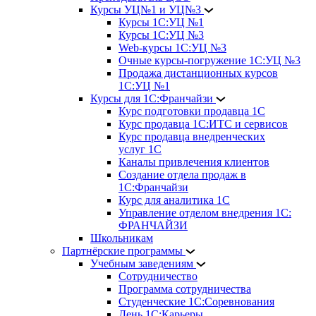
Курсы УЦ№1 и УЦ№3
Курсы 1С:УЦ №1
Курсы 1С:УЦ №3
Web-курсы 1С:УЦ №3
Очные курсы-погружение 1С:УЦ №3
Продажа дистанционных курсов
1С:УЦ №1
Курсы для 1С:Франчайзи
Курс подготовки продавца 1С
Курс продавца 1С:ИТС и сервисов
Курс продавца внедренческих
услуг 1С
Каналы привлечения клиентов
Создание отдела продаж в
1С:Франчайзи
Курс для аналитика 1С
Управление отделом внедрения 1С:
ФРАНЧАЙЗИ
Школьникам
Партнёрские программы
Учебным заведениям
Сотрудничество
Программа сотрудничества
Студенческие 1С:Соревнования
День 1С:Карьеры