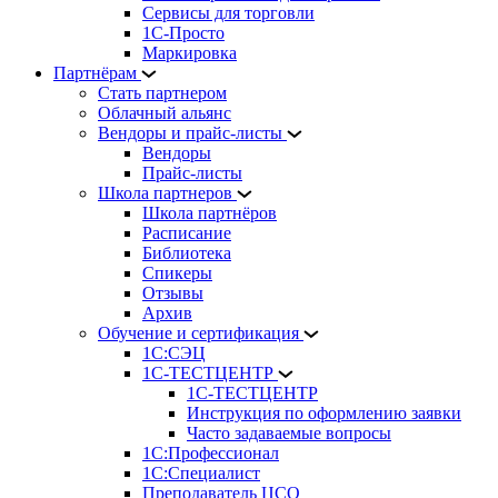
Сервисы для торговли
1С-Просто
Маркировка
Партнёрам
Стать партнером
Облачный альянс
Вендоры и прайс-листы
Вендоры
Прайс-листы
Школа партнеров
Школа партнёров
Расписание
Библиотека
Спикеры
Отзывы
Архив
Обучение и сертификация
1С:СЭЦ
1С-ТЕСТЦЕНТР
1С-ТЕСТЦЕНТР
Инструкция по оформлению заявки
Часто задаваемые вопросы
1С:Профессионал
1С:Специалист
Преподаватель ЦСО