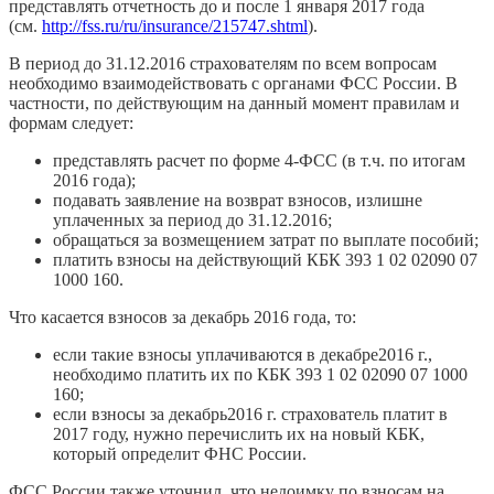
представлять отчетность до и после 1 января 2017 года
(см.
http://fss.ru/ru/insurance/215747.shtml
).
В период до 31.12.2016 страхователям по всем вопросам
необходимо взаимодействовать с органами ФСС России. В
частности, по действующим на данный момент правилам и
формам следует:
представлять расчет по форме 4-ФСС (в т.ч. по итогам
2016 года);
подавать заявление на возврат взносов, излишне
уплаченных за период до 31.12.2016;
обращаться за возмещением затрат по выплате пособий;
платить взносы на действующий КБК 393 1 02 02090 07
1000 160.
Что касается взносов за декабрь 2016 года, то:
если такие взносы уплачиваются в декабре2016 г.,
необходимо платить их по КБК 393 1 02 02090 07 1000
160;
если взносы за декабрь2016 г. страхователь платит в
2017 году, нужно перечислить их на новый КБК,
который определит ФНС России.
ФСС России также уточнил, что недоимку по взносам на