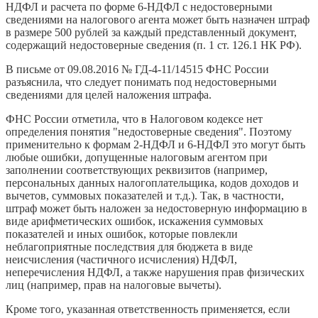
НДФЛ и расчета по форме 6-НДФЛ с недостоверными
сведениями на налогового агента может быть назначен штраф
в размере 500 рублей за каждый представленный документ,
содержащий недостоверные сведения (п. 1 ст. 126.1 НК РФ).
В письме от 09.08.2016 № ГД-4-11/14515 ФНС России
разъяснила, что следует понимать под недостоверными
сведениями для целей наложения штрафа.
ФНС России отметила, что в Налоговом кодексе нет
определения понятия "недостоверные сведения". Поэтому
применительно к формам 2-НДФЛ и 6-НДФЛ это могут быть
любые ошибки, допущенные налоговым агентом при
заполнении соответствующих реквизитов (например,
персональных данных налогоплательщика, кодов доходов и
вычетов, суммовых показателей и т.д.). Так, в частности,
штраф может быть наложен за недостоверную информацию в
виде арифметических ошибок, искажения суммовых
показателей и иных ошибок, которые повлекли
неблагоприятные последствия для бюджета в виде
неисчисления (частичного исчисления) НДФЛ,
неперечисления НДФЛ, а также нарушения прав физических
лиц (например, прав на налоговые вычеты).
Кроме того, указанная ответственность применяется, если