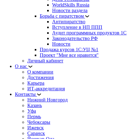
WorldSkills Russia
Новости раздела
Борьба с пиратством
Антипиратство
Вступление в НП ППП
Аудит программных продуктов 1С
Законодательство РФ
Новости
Продажа курсов 1С:УЦ №1
Проект "Мне все нравится"
Личный кабинет
О нас
О компании
Достижения
Карьера
ИТ-аккредитация
Контакты
Нижний Новгород
Казань
Уфа
Пермь
Чебоксары
Ижевск
Саранск
Йошкар-Ола